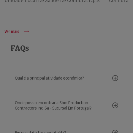
Unidade Local De Saúde De Coimbra, E.p.e.
Coimbra
Ver mais
FAQs
Qual é a principal atividade económica?
Onde posso encontrar a Sbm Production
Contractors Inc. Sa - Sucursal Em Portugal?
Em que data foi constituída?