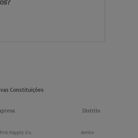
os?
vas Constituições
presa
Distrito
Prio Supply, S.a.
Aveiro