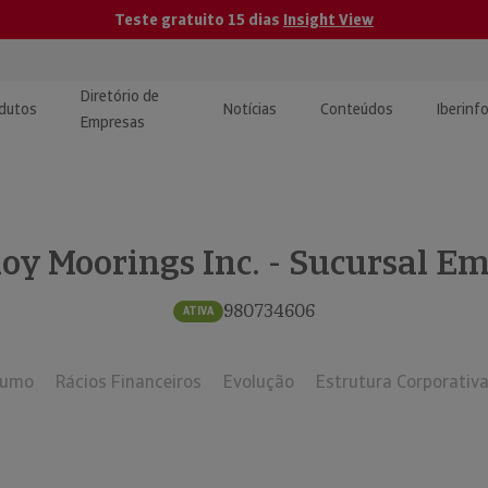
Teste gratuito 15 dias
Insight View
Diretório de
dutos
Notícias
Conteúdos
Iberinf
Empresas
uções de Integração de
ormação Internacional
teúdo para jornalistas
dos
oy Moorings Inc. - Sucursal E
tactos
atórios e Monitorização de
carregáveis | Estudos e
presas
ografias
980734606
ATIVA
uperação de Créditos
sumo
Rácios Financeiros
Evolução
Estrutura Corporativ