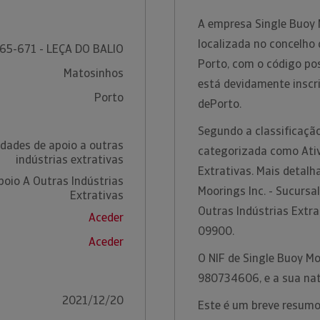
A empresa Single Buoy 
localizada no concelho 
65-671 - LEÇA DO BALIO
Porto, com o código po
Matosinhos
está devidamente inscr
Porto
dePorto.
Segundo a classificação
idades de apoio a outras
categorizada como Ativ
indústrias extrativas
Extrativas. Mais detalh
poio A Outras Indústrias
Moorings Inc. - Sucursa
Extrativas
Outras Indústrias Extra
Aceder
09900.
Aceder
O NIF de Single Buoy Mo
980734606, e a sua nat
2021/12/20
Este é um breve resumo