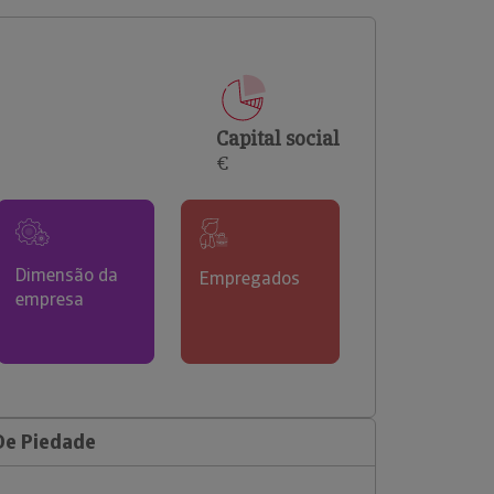
comerciais e analisar o risco de incumprimento dos
seus clientes.
Capital social
€
Dimensão da
Empregados
empresa
De Piedade