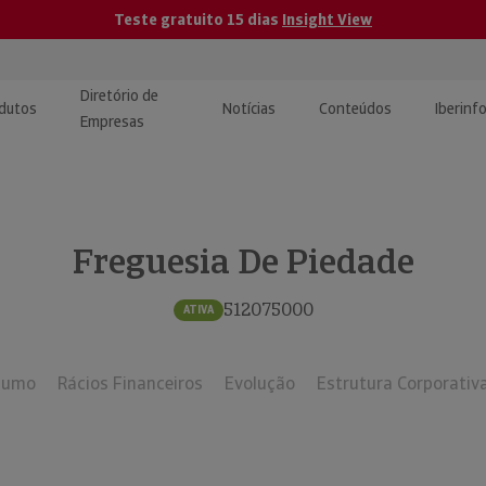
Teste gratuito 15 dias
Insight View
Diretório de
dutos
Notícias
Conteúdos
Iberinf
Empresas
uções de Integração de
ormação Internacional
teúdo para jornalistas
dos
Freguesia De Piedade
tactos
atórios e Monitorização de
carregáveis | Estudos e
presas
ografias
512075000
ATIVA
uperação de Créditos
sumo
Rácios Financeiros
Evolução
Estrutura Corporativ