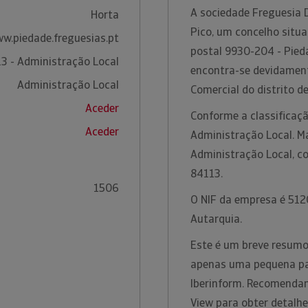
A sociedade Freguesia 
Horta
Pico, um concelho situa
w.piedade.freguesias.pt
postal 9930-204 - Pied
3 - Administração Local
encontra-se devidament
Administração Local
Comercial do distrito d
Aceder
Conforme a classificaçã
Aceder
Administração Local. Ma
Administração Local, c
84113.
1506
O NIF da empresa é 5120
Autarquia.
Este é um breve resumo
apenas uma pequena par
Iberinform. Recomendam
View para obter detalh