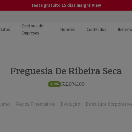
Teste gratuito 15 dias
Insight View
Diretório de
dutos
Notícias
Conteúdos
Iberinf
Empresas
uções de Integração de
ormação Internacional
teúdo para jornalistas
dos
Freguesia De Ribeira Seca
tactos
atórios e Monitorização de
carregáveis | Estudos e
presas
ografias
512074160
ATIVA
uperação de Créditos
sumo
Rácios Financeiros
Evolução
Estrutura Corporativ