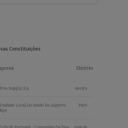
vas Constituições
presa
Distrito
Prio Supply, S.a.
Aveiro
Unidade Local De Saúde Do Algarve,
Faro
Epe
Coficab Portugal - Companhia De Fios
Guarda