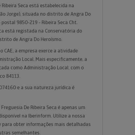
 Ribeira Seca está estabelecida na
são Jorge), situada no distrito de Angra Do
postal 9850-219 - Ribeira Seca Cht.
ca está registada na Conservatória do
istrito de Angra Do Heroísmo.
o CAE, a empresa exerce a atividade
istração Local. Mais especificamente, a
ficada como Administração Local, com o
ico 84113.
074160 e a sua natureza jurídica é
a Freguesia De Ribeira Seca é apenas um
sponível na Iberinform. Utilize a nossa
w para obter informações mais detalhadas
utras semelhantes.