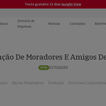
Teste gratuito 15 dias
Insight View
Diretório de
dutos
Notícias
Conteúdos
Iberinf
Empresas
uções de Integração de
ormação Internacional
teúdo para jornalistas
dos
ação De Moradores E Amigos D
tactos
atórios e Monitorização de
carregáveis | Estudos e
presas
ografias
517042193
ATIVA
uperação de Créditos
sumo
Rácios Financeiros
Evolução
Estrutura Corporativ