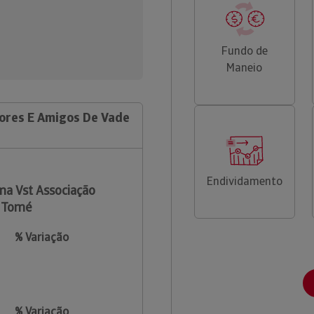
Fundo de
Maneio
ores E Amigos De Vade
Endividamento
a Vst Associação
o Tomé
% Variação
% Variação