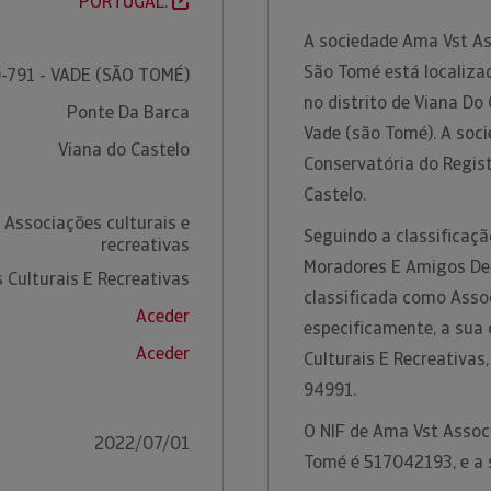
PORTUGAL.
A sociedade Ama Vst A
São Tomé está localiza
-791 - VADE (SÃO TOMÉ)
no distrito de Viana Do
Ponte Da Barca
Vade (são Tomé). A soc
Viana do Castelo
Conservatória do Regist
Castelo.
 Associações culturais e
Seguindo a classificaç
recreativas
Moradores E Amigos De 
 Culturais E Recreativas
classificada como Assoc
Aceder
especificamente, a sua
Aceder
Culturais E Recreativa
94991.
O NIF de Ama Vst Assoc
2022/07/01
Tomé é 517042193, e a 