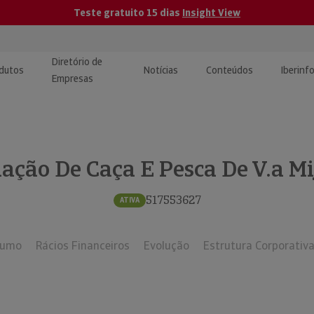
Teste gratuito 15 dias
Insight View
Diretório de
dutos
Notícias
Conteúdos
Iberinf
Empresas
uções de Integração de
ormação Internacional
teúdo para jornalistas
dos
iação De Caça E Pesca De V.a Mi
tactos
atórios e Monitorização de
carregáveis | Estudos e
presas
ografias
517553627
ATIVA
uperação de Créditos
sumo
Rácios Financeiros
Evolução
Estrutura Corporativ