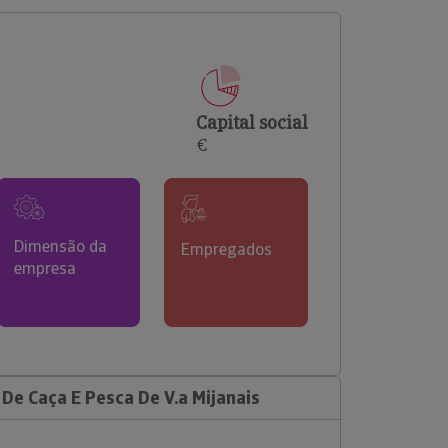
comerciais e analisar o risco de incumprimento dos
seus clientes.
Capital social
€
Dimensão da
Empregados
empresa
De Caça E Pesca De V.a Mijanais