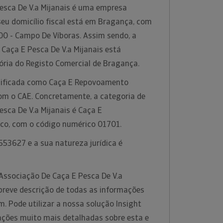
esca De V.a Mijanais é uma empresa
seu domicílio fiscal está em Bragança, com
00 - Campo De Víboras. Assim sendo, a
Caça E Pesca De V.a Mijanais está
ória do Registo Comercial de Bragança.
ssificada como Caça E Repovoamento
com o CAE. Concretamente, a categoria de
sca De V.a Mijanais é Caça E
co, com o código numérico 01701.
553627 e a sua natureza jurídica é
Associação De Caça E Pesca De V.a
breve descrição de todas as informações
m. Pode utilizar a nossa solução Insight
ações muito mais detalhadas sobre esta e