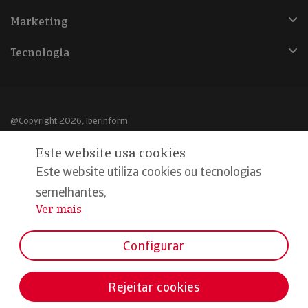
Marketing
Tecnologia
@Copyright 2026, Iberinform
Este website usa cookies
Aviso legal
Este website utiliza cookies ou tecnologias
Política de cookies
semelhantes,
Declaração de privacidade
Ver mais
...
Compromisso qualidade e segurança
Configurar
Rejeitar cookies