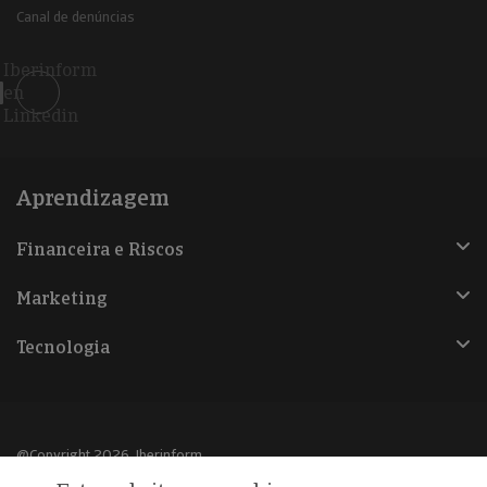
Canal de denúncias
Iberinform
en
Linkedin
Aprendizagem
Financeira e Riscos
Marketing
Tecnologia
@Copyright 2026, Iberinform