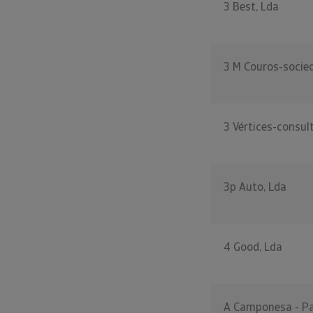
3 Best, Lda
3 M Couros-socied
3 Vértices-consul
3p Auto, Lda
4 Good, Lda
A Camponesa - Pad