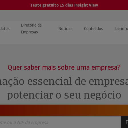
Teste gratuito 15 dias
Insight View
Diretório de
dutos
Notícias
Conteúdos
Iberinf
Empresas
uções de Integração de
ormação Internacional
teúdo para jornalistas
dos
Quer saber mais sobre uma empresa?
tactos
atórios e Monitorização de
carregáveis | Estudos e
ação essencial de empres
presas
ografias
potenciar o seu negócio
uperação de Créditos