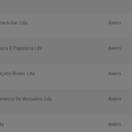
nack-bar, Lda.
Aveiro
raria E Papelaria Lda
Aveiro
lçado Rialex, Lda
Aveiro
omércio De Vestuário, Lda.
Aveiro
da
Aveiro