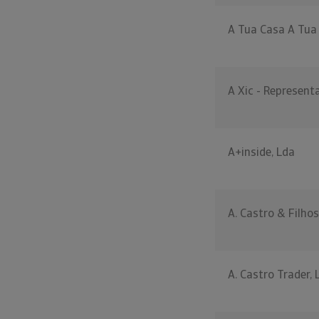
A Tua Casa A Tua 
A Xic - Represent
A+inside, Lda
A. Castro & Filhos
A. Castro Trader, 