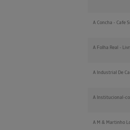
A Concha - Cafe S
A Folha Real - Liv
A Industrial De Ca
A Institucional-c
A M & Martinho L