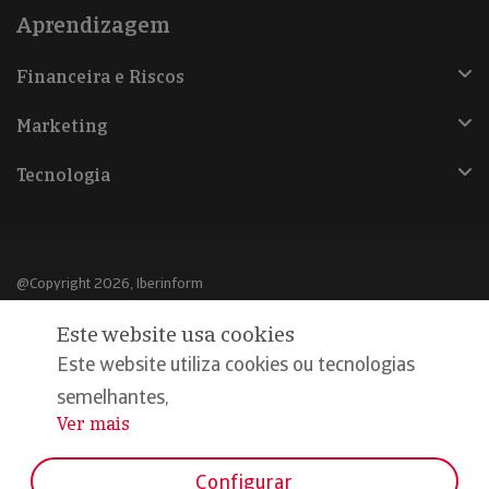
Aprendizagem
Financeira e Riscos
Marketing
Tecnologia
@Copyright 2026, Iberinform
Este website usa cookies
Aviso legal
Este website utiliza cookies ou tecnologias
Política de cookies
semelhantes,
Declaração de privacidade
Ver mais
...
Compromisso qualidade e segurança
Configurar