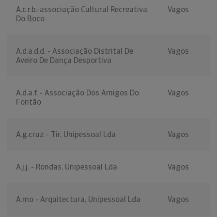
A.c.r.b.-associação Cultural Recreativa
Vagos
Do Boco
A.d.a.d.d. - Associação Distrital De
Vagos
Aveiro De Dança Desportiva
A.d.a.f. - Associação Dos Amigos Do
Vagos
Fontão
A.g.cruz - Tir, Unipessoal Lda
Vagos
A.j.j. - Rondas, Unipessoal Lda
Vagos
A.mo - Arquitectura, Unipessoal Lda
Vagos