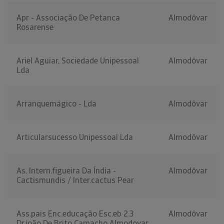
Apr - Associação De Petanca
Almodôvar
Rosarense
Ariel Aguiar, Sociedade Unipessoal
Almodôvar
Lda
Arranquemágico - Lda
Almodôvar
Articularsucesso Unipessoal Lda
Almodôvar
As. Intern.figueira Da Índia -
Almodôvar
Cactismundis / Inter.cactus Pear
Ass.pais Enc.educação Esc.eb 2.3
Almodôvar
Dr.joão De Brito Camacho Almodovar