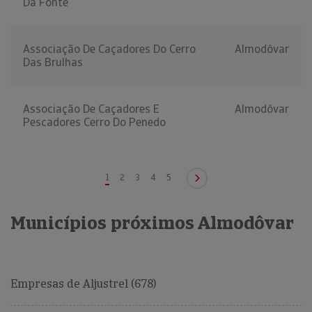
Da Fonte
Associação De Caçadores Do Cerro
Almodôvar
Das Brulhas
Associação De Caçadores E
Almodôvar
Pescadores Cerro Do Penedo
1
2
3
4
5
Municípios próximos Almodôvar
Empresas de Aljustrel (678)