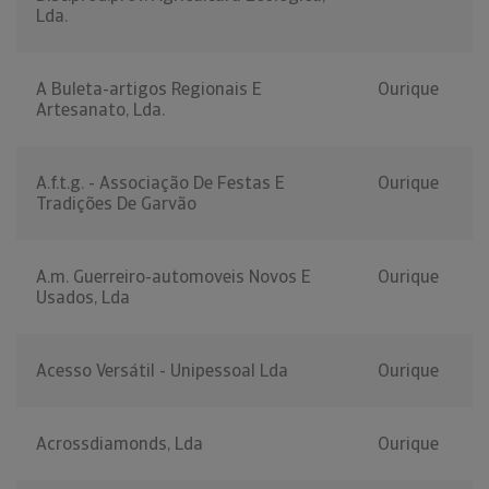
Lda.
A Buleta-artigos Regionais E
Ourique
Artesanato, Lda.
A.f.t.g. - Associação De Festas E
Ourique
Tradições De Garvão
A.m. Guerreiro-automoveis Novos E
Ourique
Usados, Lda
Acesso Versátil - Unipessoal Lda
Ourique
Acrossdiamonds, Lda
Ourique