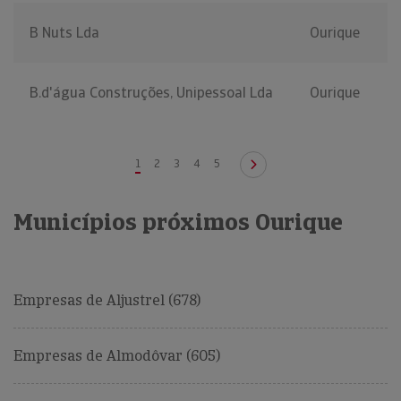
B Nuts Lda
Ourique
B.d'água Construções, Unipessoal Lda
Ourique
1
2
3
4
5
Municípios próximos Ourique
Empresas de Aljustrel (678)
Empresas de Almodôvar (605)