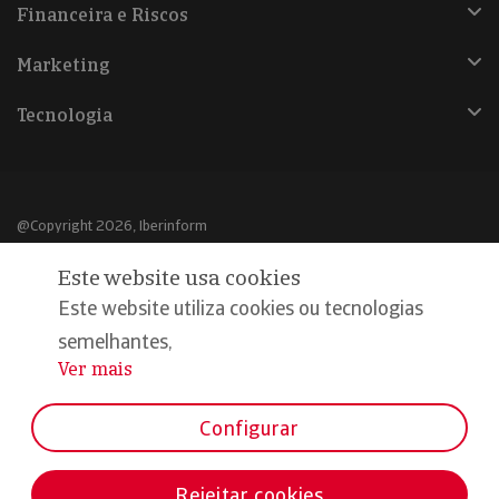
Financeira e Riscos
Marketing
Tecnologia
@Copyright 2026, Iberinform
Este website usa cookies
Aviso legal
Este website utiliza cookies ou tecnologias
Política de cookies
semelhantes,
Declaração de privacidade
Ver mais
...
Compromisso qualidade e segurança
Configurar
Rejeitar cookies