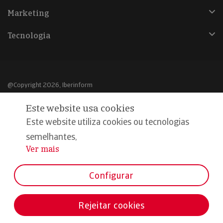
Marketing
Tecnologia
@Copyright 2026, Iberinform
Este website usa cookies
Aviso legal
Este website utiliza cookies ou tecnologias
Política de cookies
semelhantes,
Declaração de privacidade
Ver mais
...
Compromisso qualidade e segurança
Configurar
Rejeitar cookies