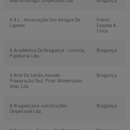
888climamigo, Unipessoal Lda
Bragança
A A L - Associação Dos Amigos De
Freixo
Ligares
Espada À
Cinta
A Academica De Bragança - Livraria,
Bragança
Papelaria, Lda.
A Arte Do Leitão Assado -
Bragança
Preparação Dist. Prod. Alimentares
Unip. Lda
A Bragançana-construções,
Bragança
Unipessoal Lda.