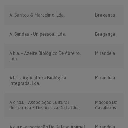
A. Santos & Marcelino, Lda.
Bragança
A. Sendas - Unipessoal, Lda.
Bragança
A.b.a. - Azeite Biológico De Abreiro,
Mirandela
Lda.
A.b.i. - Agricultura Biológica
Mirandela
Integrada, Lda.
A.c.r.d.l. - Associação Cultural
Macedo De
Recreativa E Desportiva De Latães
Cavaleiros
A.d.a.n.-associação De Defesa Animal
Mirandela