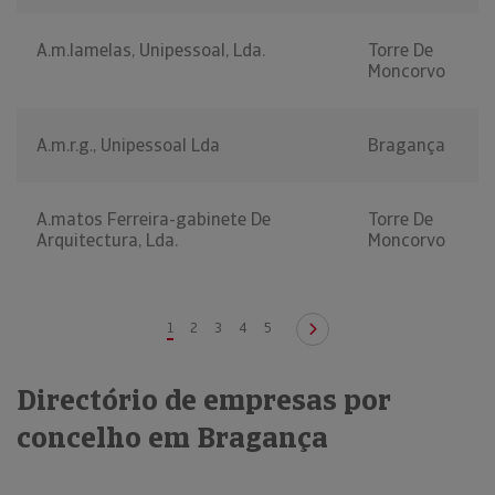
A.m.lamelas, Unipessoal, Lda.
Torre De
Moncorvo
A.m.r.g., Unipessoal Lda
Bragança
A.matos Ferreira-gabinete De
Torre De
Arquitectura, Lda.
Moncorvo
1
2
3
4
5
Directório de empresas por
concelho em Bragança