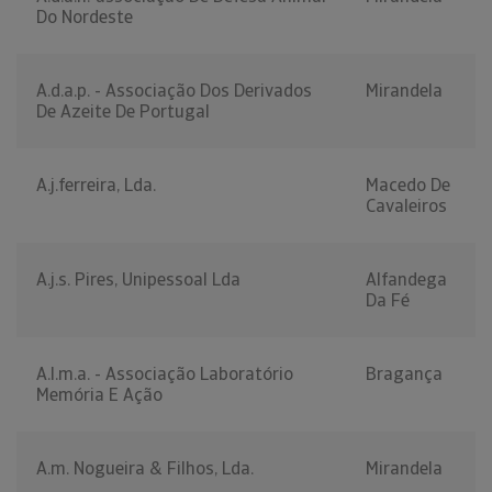
Do Nordeste
A.d.a.p. - Associação Dos Derivados
Mirandela
De Azeite De Portugal
A.j.ferreira, Lda.
Macedo De
Cavaleiros
A.j.s. Pires, Unipessoal Lda
Alfandega
Da Fé
A.l.m.a. - Associação Laboratório
Bragança
Memória E Ação
A.m. Nogueira & Filhos, Lda.
Mirandela