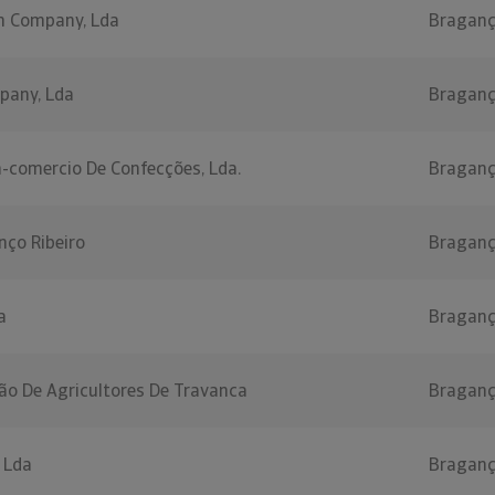
on Company, Lda
Bragan
pany, Lda
Bragan
a-comercio De Confecções, Lda.
Bragan
nço Ribeiro
Bragan
a
Bragan
ão De Agricultores De Travanca
Bragan
, Lda
Bragan