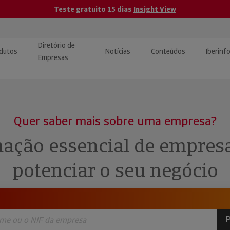
Teste gratuito 15 dias
Insight View
Diretório de
dutos
Notícias
Conteúdos
Iberinf
Empresas
uções de Integração de
ormação Internacional
teúdo para jornalistas
dos
Quer saber mais sobre uma empresa?
tactos
atórios e Monitorização de
carregáveis | Estudos e
ação essencial de empres
presas
ografias
potenciar o seu negócio
uperação de Créditos