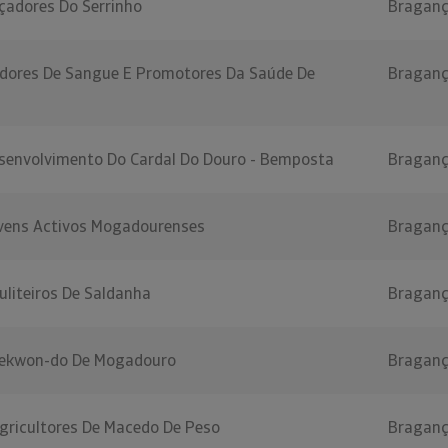
çadores Do Serrinho
Bragan
dores De Sangue E Promotores Da Saúde De
Bragan
senvolvimento Do Cardal Do Douro - Bemposta
Bragan
vens Activos Mogadourenses
Bragan
uliteiros De Saldanha
Bragan
aekwon-do De Mogadouro
Bragan
gricultores De Macedo De Peso
Bragan