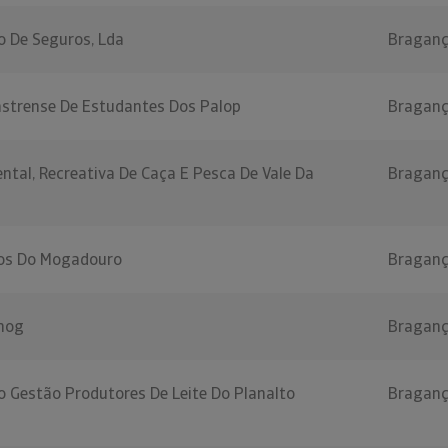
o De Seguros, Lda
Bragan
astrense De Estudantes Dos Palop
Bragan
tal, Recreativa De Caça E Pesca De Vale Da
Bragan
os Do Mogadouro
Bragan
mog
Bragan
o Gestão Produtores De Leite Do Planalto
Bragan