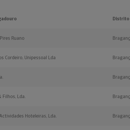
gadouro
Distrito
Pires Ruano
Bragan
s Cordeiro, Unipessoal Lda
Bragan
a.
Bragan
Filhos, Lda.
Bragan
Actividades Hoteleiras, Lda.
Bragan