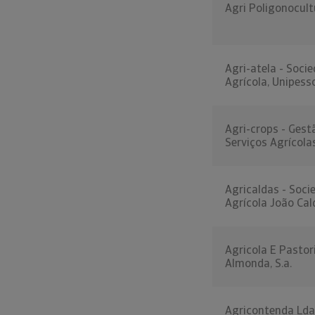
Agri Poligonocult
Agri-atela - Soci
Agrícola, Unipess
Agri-crops - Gest
Serviços Agrícolas
Agricaldas - Soci
Agrícola João Cal
Agricola E Pastor
Almonda, S.a.
Agricontenda Lda