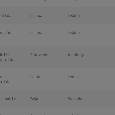
oal Lda
Lisboa
Lisboa
oração
Lisboa
Lisboa
de De
Santarém
Azinhaga
upo, Lda.
ade
Leiria
Leiria
a, Lda.
ssoal, Lda
Beja
Salvada