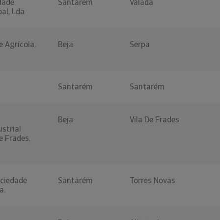
dade
Santarém
Valada
oal, Lda
e Agrícola,
Beja
Serpa
Santarém
Santarém
Beja
Vila De Frades
ustrial
e Frades,
ciedade
Santarém
Torres Novas
a.