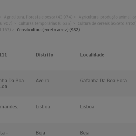
Agricultura, floresta e pesca (43.974)
Agricultura, produção animal, c
36.907)
Culturas temporárias (6.635)
Cultura de cereais (exceto arroz
1.163)
Cerealicultura (exceto arroz) (982)
111
Distrito
Localidade
anha Da Boa
Aveiro
Gafanha Da Boa Hora
 Lda
rnandes,
Lisboa
Lisboa
ta -
Beja
Beja