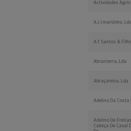
Actividades Agrico
A.c.l.martinho, Ld
A.f. Santos & Filh
Abranterra, Lda
Abraçárelva, Lda
Adelino Da Costa
Adelino De Freitas
Cabeça De Casal 