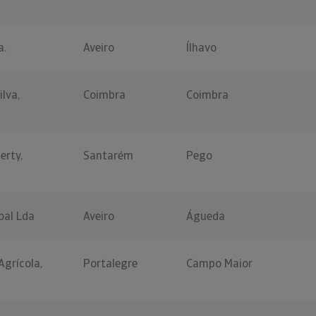
a.
Aveiro
Ílhavo
lva,
Coimbra
Coimbra
erty,
Santarém
Pego
oal Lda
Aveiro
Águeda
grícola,
Portalegre
Campo Maior