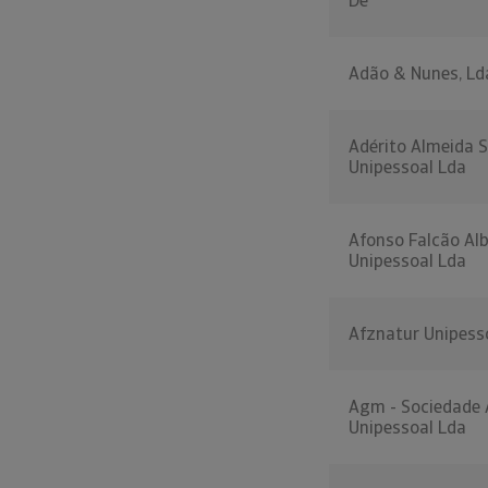
De
Adão & Nunes, Ld
Adérito Almeida Si
Unipessoal Lda
Afonso Falcão Alb
Unipessoal Lda
Afznatur Unipess
Agm - Sociedade A
Unipessoal Lda