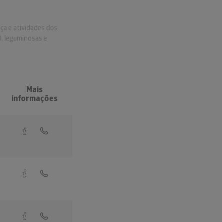
aça e atividades dos
), leguminosas e
Mais
informações