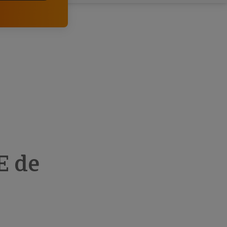
comerciais e analisar o risco de incumprimento dos
seus clientes.
E de