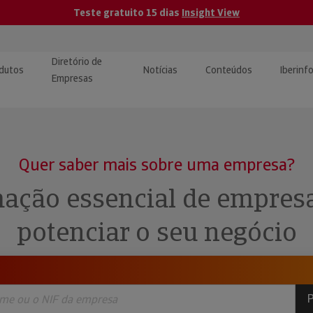
Teste gratuito 15 dias
Insight View
Diretório de
dutos
Notícias
Conteúdos
Iberinf
Empresas
uções de Integração de
ormação Internacional
teúdo para jornalistas
dos
Quer saber mais sobre uma empresa?
tactos
atórios e Monitorização de
carregáveis | Estudos e
ação essencial de empres
presas
ografias
potenciar o seu negócio
uperação de Créditos