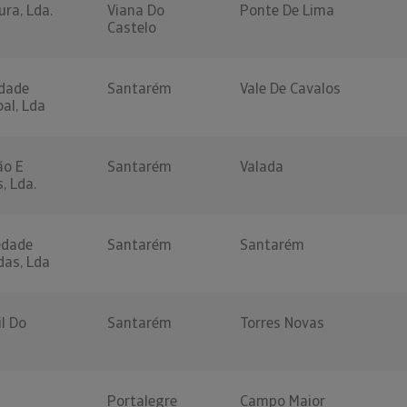
ura, Lda.
Viana Do
Ponte De Lima
Castelo
edade
Santarém
Vale De Cavalos
oal, Lda
ão E
Santarém
Valada
, Lda.
edade
Santarém
Santarém
das, Lda
il Do
Santarém
Torres Novas
Portalegre
Campo Maior