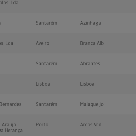
las, Lda.
a
Santarém
Azinhaga
os, Lda
Aveiro
Branca Alb
Santarém
Abrantes
Lisboa
Lisboa
 Bernardes
Santarém
Malaqueijo
 Araujo -
Porto
Arcos Vcd
Da Herança