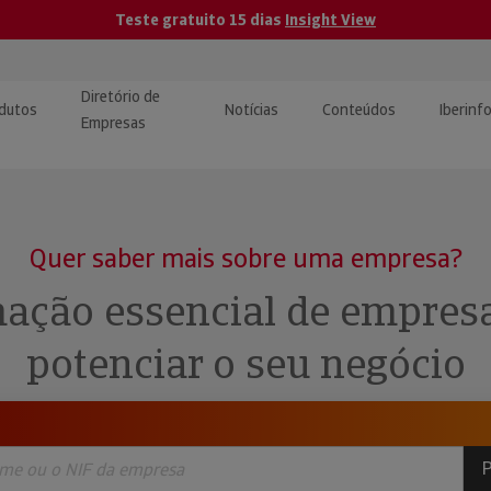
Teste gratuito 15 dias
Insight View
Diretório de
dutos
Notícias
Conteúdos
Iberinf
Empresas
uções de Integração de
ormação Internacional
teúdo para jornalistas
dos
Quer saber mais sobre uma empresa?
tactos
atórios e Monitorização de
carregáveis | Estudos e
ação essencial de empres
presas
ografias
potenciar o seu negócio
uperação de Créditos