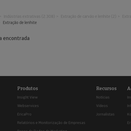
Indústrias extrativas (2.308)
Extração de carvão e lenhite (2)
Extra
Extração de lenhite
 encontrada
Produtos
Recursos
A
Insight View
Notícias
In
Webservices
Vídeos
In
EricaPro
Jornalistas
K
Relatórios e Monitorização de Empresas
Er