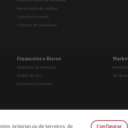
Bases de Dados de Marketing
Recuperação de Créditos
Soluções Kompass
Soluções de Compliance
Financeira e Riscos
Marke
Relatórios de empresas
Marketing
Análise de risco
NIF de e
Dicionário económico
e cookies
Declaração de privacidade
ntes, próprias ou de terceiros, de
Configurar