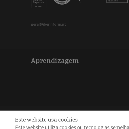
geral@iberinform.pt
Aprendizagem
Este website usa cookies
@Copyright 2026, Iberinform
Aviso legal
Política d
Este website utiliza cookies ou tecnologias semelha