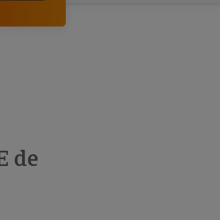
comerciais e analisar o risco de incumprimento dos
seus clientes.
E de