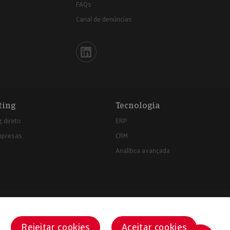
FAQs
Canal de denúncias
Iberinform en Linkedin
ting
Tecnologia
 direto
ERP
mpresas
CRM
Analítica avançada
Rejeitar cookies
Aceitar cookies