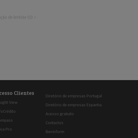
ção de lenhite (0)
cesso Clientes
Diretório de empresas Portugal
sight View
Diretório de empresas Espanha
foCrédito
Acesso gratuito
ompass
Contactos
ica Pro
Iberinform