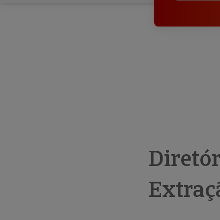
Diretó
Extraç