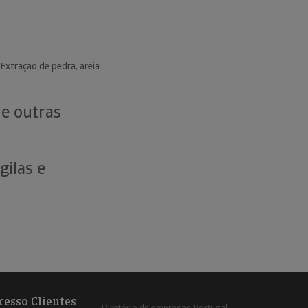
Extração de pedra, areia
 e outras
gilas e
cesso Clientes
Diretório de empresas Portugal