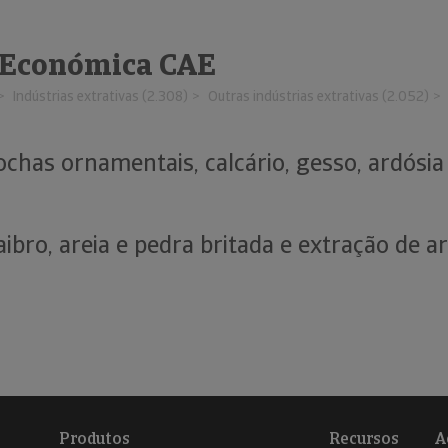
 Económica CAE
Indústrias extrativas (2.308)
Outras indústrias extrativas (2.052)
ochas ornamentais, calcário, gesso, ardósia
)
ibro, areia e pedra britada e extração de ar
Produtos
Recursos
A