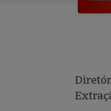
Diretó
Extraçã