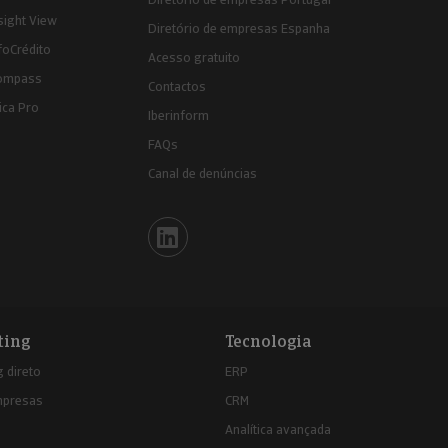
sight View
Diretório de empresas Espanha
foCrédito
Acesso gratuito
ompass
Contactos
ica Pro
Iberinform
FAQs
Canal de denúncias
Iberinform en Linkedin
ting
Tecnologia
 direto
ERP
mpresas
CRM
Analítica avançada