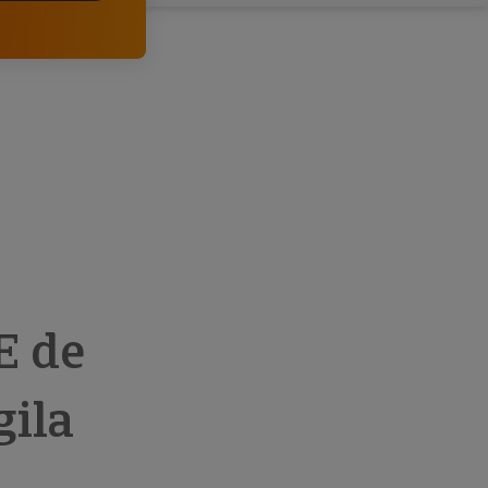
comerciais e analisar o risco de incumprimento dos
seus clientes.
E de
gila