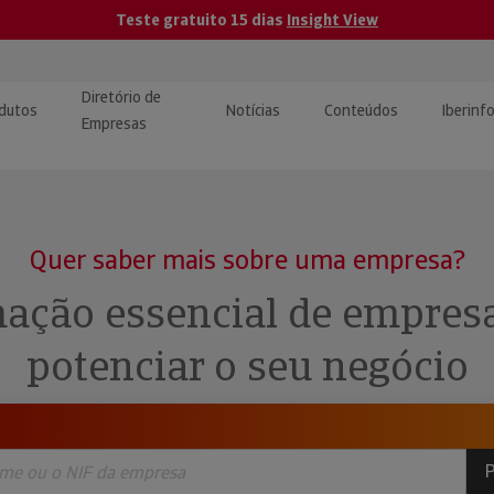
Teste gratuito 15 dias
Insight View
Diretório de
dutos
Notícias
Conteúdos
Iberinf
Empresas
uções de Integração de
ormação Internacional
teúdo para jornalistas
dos
Quer saber mais sobre uma empresa?
tactos
atórios e Monitorização de
carregáveis | Estudos e
ação essencial de empres
presas
ografias
potenciar o seu negócio
uperação de Créditos