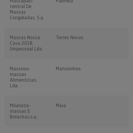
Massapão-
Palmela
central De
Massas
Congeladas, S.a.
Massas Nossa
Torres Novas
Casa 2018,
Unipessoal Lda
Massovo-
Matosinhos
massas
Alimenticias,
Lda.
Milaneza-
Maia
massas E
Bolachas,s.a.