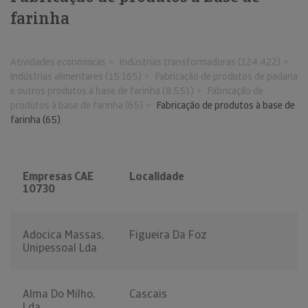
farinha
Atividades económicas
Indústrias transformadoras (124.422)
Indústrias alimentares (15.165)
Fabricação de produtos de padaria
e outros produtos à base de farinha (8.551)
Fabricação de
produtos à base de farinha (65)
Fabricação de produtos à base de
farinha (65)
Empresas CAE
Localidade
10730
Adocica Massas,
Figueira Da Foz
Unipessoal Lda
Alma Do Milho,
Cascais
Lda