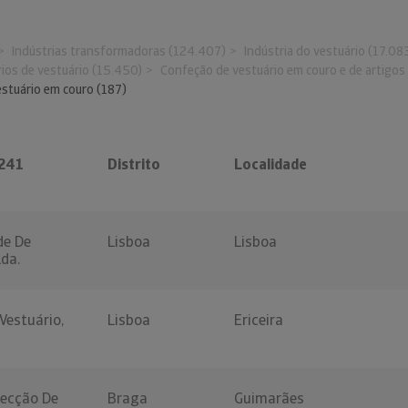
Indústrias transformadoras (124.407)
Indústria do vestuário (17.08
rios de vestuário (15.450)
Confeção de vestuário em couro e de artigos
stuário em couro (187)
4241
Distrito
Localidade
de De
Lisboa
Lisboa
da.
Vestuário,
Lisboa
Ericeira
fecção De
Braga
Guimarães