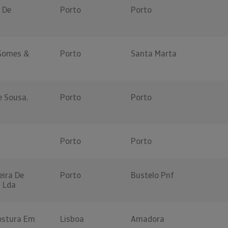
 De
Porto
Porto
 Gomes &
Porto
Santa Marta
 Sousa,
Porto
Porto
Porto
Porto
eira De
Porto
Bustelo Pnf
l Lda
Costura Em
Lisboa
Amadora