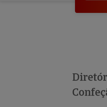
Diretó
Confeç