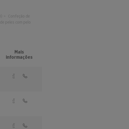
3)
Confeção de
 de peles com pelo
Mais
informações