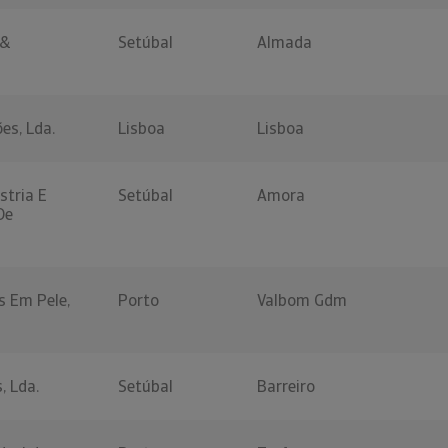
 &
Setúbal
Almada
ões, Lda.
Lisboa
Lisboa
stria E
Setúbal
Amora
De
s Em Pele,
Porto
Valbom Gdm
, Lda.
Setúbal
Barreiro