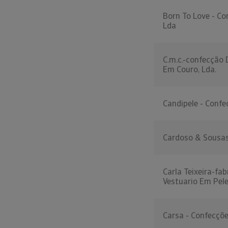
Born To Love - Co
Lda
C.m.c.-confecção 
Em Couro, Lda.
Candipele - Confe
Cardoso & Sousas
Carla Teixeira-fab
Vestuario Em Pele
Carsa - Confecçõe