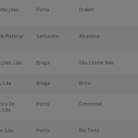
nfecções,
Porto
Ordem
De Material
Santarém
Alcanena
cções, Lda.
Braga
São Cosme Vale
, Lda.
Braga
Brito
rica De
Porto
Gondomar
, Lda.
s, Lda.
Porto
Rio Tinto