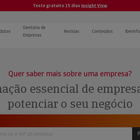
Teste gratuito 15 dias
Insight View
Diretório de
dutos
Notícias
Conteúdos
Iberinf
Empresas
uções de Integração de
ormação Internacional
teúdo para jornalistas
dos
Quer saber mais sobre uma empresa?
tactos
atórios e Monitorização de
carregáveis | Estudos e
ação essencial de empres
presas
ografias
potenciar o seu negócio
uperação de Créditos