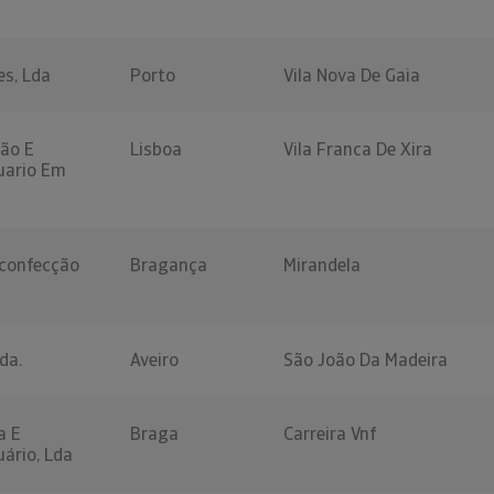
s, Lda
Porto
Vila Nova De Gaia
ão E
Lisboa
Vila Franca De Xira
uario Em
-confecção
Bragança
Mirandela
da.
Aveiro
São João Da Madeira
a E
Braga
Carreira Vnf
ário, Lda