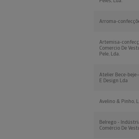
Peles, Lda.
Arroma-confecçõe
Artemisa-confecç
Comercio De Vest
Pele, Lda.
Atelier Bece-beje
E Design Lda
Avelino & Pinho, L
Belrego - Indústri
Comércio De Vestu