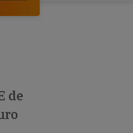
comerciais e analisar o risco de incumprimento dos
seus clientes.
E de
uro