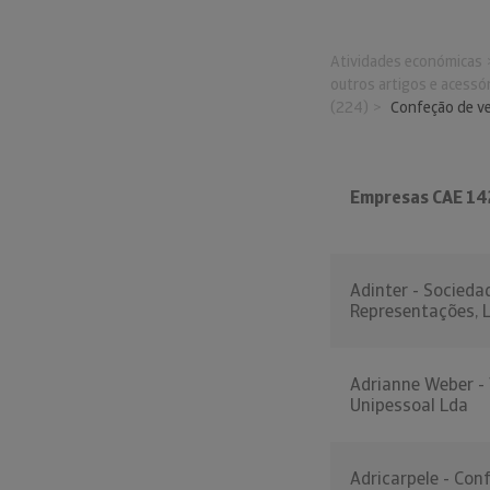
Atividades económicas
outros artigos e acessó
(224)
Confeção de ve
Empresas CAE 1
Adinter - Socieda
Representações, L
Adrianne Weber - 
Unipessoal Lda
Adricarpele - Con