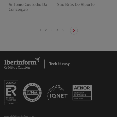
Antonio Custodio Da
São Brás De Alportel
Conceição
1
2
3
4
5
geral@iberinform.pt