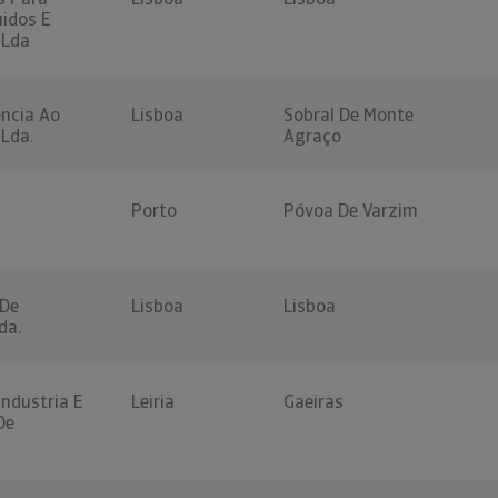
uidos E
 Lda
ncia Ao
Lisboa
Sobral De Monte
 Lda.
Agraço
E
Porto
Póvoa De Varzim
 De
Lisboa
Lisboa
da.
ndustria E
Leiria
Gaeiras
De