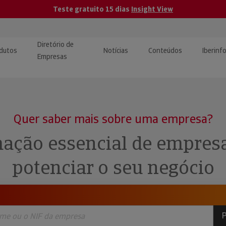
Teste gratuito 15 dias
Insight View
Diretório de
dutos
Notícias
Conteúdos
Iberinf
Empresas
uções de Integração de
ormação Internacional
teúdo para jornalistas
dos
Quer saber mais sobre uma empresa?
tactos
atórios e Monitorização de
carregáveis | Estudos e
ação essencial de empres
presas
ografias
potenciar o seu negócio
uperação de Créditos