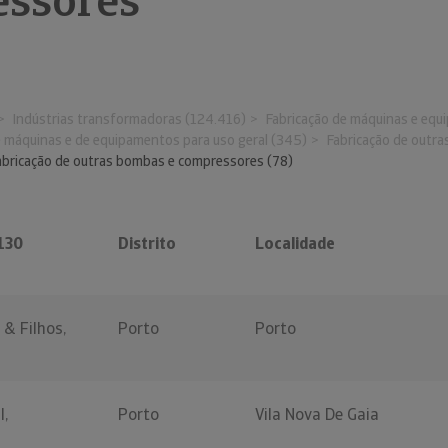
ssores
Indústrias transformadoras (124.416)
Fabricação de máquinas e equi
e máquinas e de equipamentos para uso geral (345)
Fabricação de outr
abricação de outras bombas e compressores (78)
130
Distrito
Localidade
 & Filhos,
Porto
Porto
l,
Porto
Vila Nova De Gaia