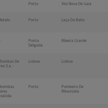
Porto
Vila Nova De Gaia
Metalo
Porto
Leça Do Balio
a
Ponta
Ribeira Grande
Delgada
e Bombas De
Lisboa
Lisboa
es S.a. -
robombas
Porto
Pombeiro De
ores
Ribavizela
oal,lda