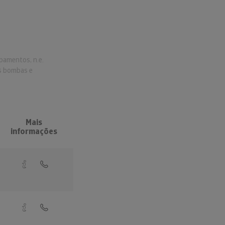
pamentos, n.e.
as bombas e
Mais
informações