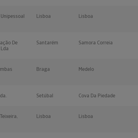
, Unipessoal
Lisboa
Lisboa
cação De
Santarém
Samora Correia
 Lda
bombas
Braga
Medelo
da.
Setúbal
Cova Da Piedade
Teixeira,
Lisboa
Lisboa