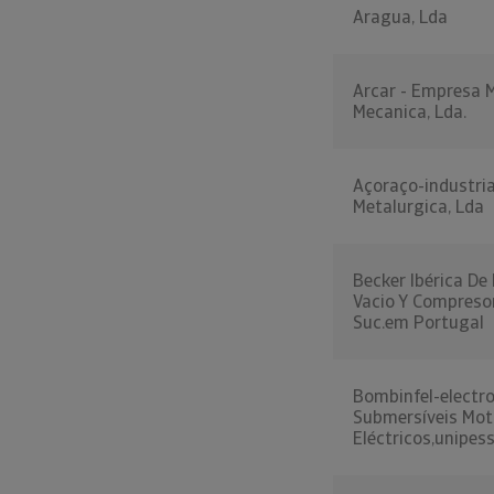
Aragua, Lda
Arcar - Empresa 
Mecanica, Lda.
Açoraço-industri
Metalurgica, Lda
Becker Ibérica D
Vacio Y Compresor
Suc.em Portugal
Bombinfel-elect
Submersíveis Mot
Eléctricos,unipess