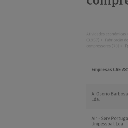
compre
Atividades económicas
(3.957)
Fabricação d
compressores (78)
F
Empresas CAE 28
A. Osorio Barbosa
Lda.
Air - Serv Portuga
Unipessoal, Lda