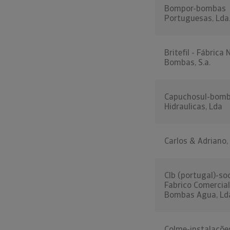
Bompor-bombas
Portuguesas, Lda
Britefil - Fábrica
Bombas, S.a.
Capuchosul-bom
Hidraulicas, Lda
Carlos & Adriano,
Clb (portugal)-so
Fabrico Comercia
Bombas Agua, Ld
Colme-instalaçõe