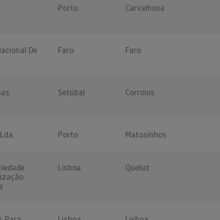
Porto
Carvalhosa
.
 Nacional De
Faro
Faro
bas
Setúbal
Corroios
 Lda.
Porto
Matosinhos
ciedade
Lisboa
Queluz
lização
a
s Para
Lisboa
Lisboa