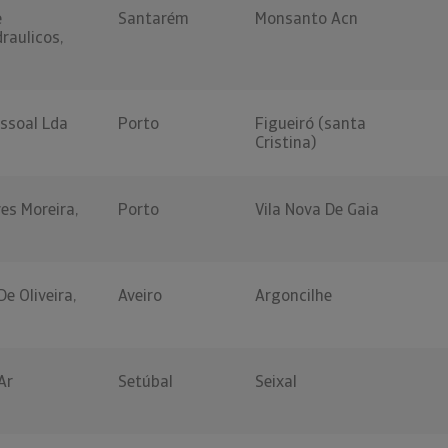
e
Santarém
Monsanto Acn
raulicos,
ssoal Lda
Porto
Figueiró (santa
Cristina)
es Moreira,
Porto
Vila Nova De Gaia
e Oliveira,
Aveiro
Argoncilhe
Ar
Setúbal
Seixal