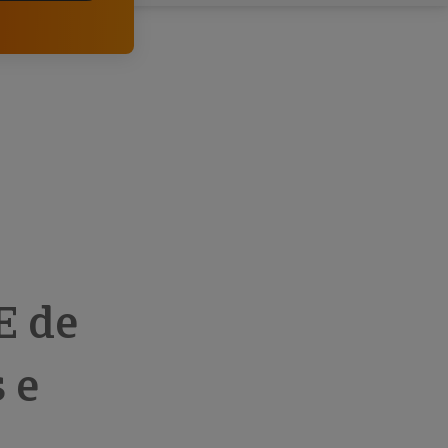
comerciais e analisar o risco de incumprimento dos
seus clientes.
E de
 e