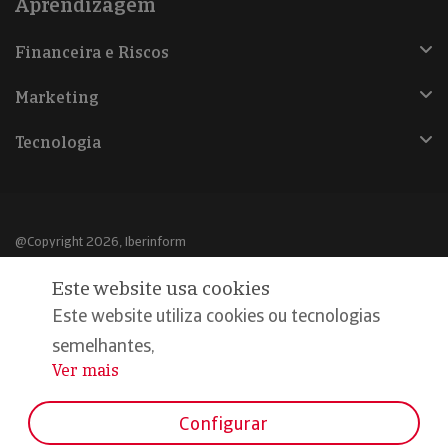
Aprendizagem
Financeira e Riscos
Marketing
Tecnologia
@Copyright 2026, Iberinform
Este website usa cookies
Aviso legal
Este website utiliza cookies ou tecnologias
Política de cookies
semelhantes,
Declaração de privacidade
Ver mais
...
Compromisso qualidade e segurança
Configurar