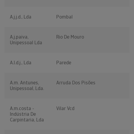
A.j.j.d., Lda
Pombal
A.j.paiva,
Rio De Mouro
Unipessoal Lda
A.l.d.j., Lda
Parede
A.m. Antunes,
Arruda Dos Pisões
Unipessoal, Lda.
A.m.costa -
Vilar Vcd
Indústria De
Carpintaria, Lda