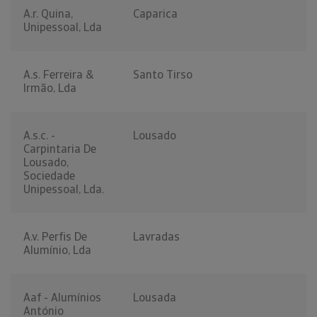
A.r. Quina,
Caparica
Unipessoal, Lda
A.s. Ferreira &
Santo Tirso
Irmão, Lda
A.s.c. -
Lousado
Carpintaria De
Lousado,
Sociedade
Unipessoal, Lda.
A.v. Perfis De
Lavradas
Alumínio, Lda
Aaf - Alumínios
Lousada
António