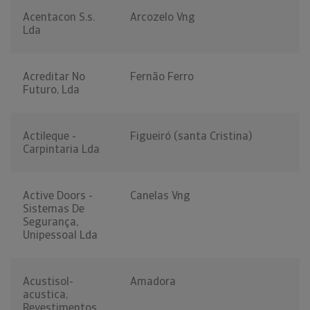
Acentacon S.s.
Arcozelo Vng
Lda
Acreditar No
Fernão Ferro
Futuro, Lda
Actileque -
Figueiró (santa Cristina)
Carpintaria Lda
Active Doors -
Canelas Vng
Sistemas De
Segurança,
Unipessoal Lda
Acustisol-
Amadora
acustica,
Revestimentos