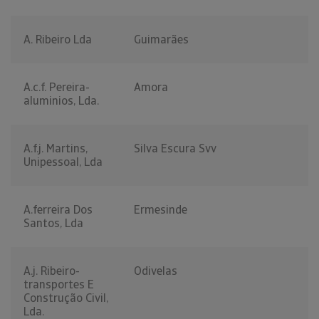
A. Ribeiro Lda
Guimarães
A.c.f. Pereira-
Amora
aluminios, Lda.
A.f.j. Martins,
Silva Escura Svv
Unipessoal, Lda
A.ferreira Dos
Ermesinde
Santos, Lda
A.j. Ribeiro-
Odivelas
transportes E
Construção Civil,
Lda.