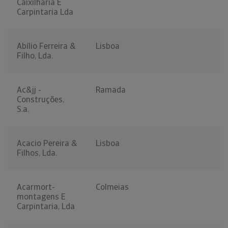
Caixilharia E
Carpintaria Lda
Abílio Ferreira &
Lisboa
Filho, Lda.
Ac&jj -
Ramada
Construções,
S.a.
Acacio Pereira &
Lisboa
Filhos, Lda.
Acarmort-
Colmeias
montagens E
Carpintaria, Lda