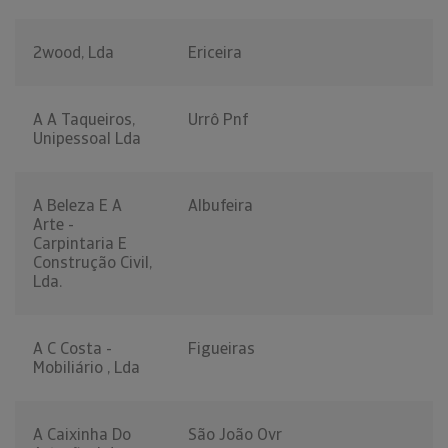
2wood, Lda
Ericeira
A A Taqueiros,
Urrô Pnf
Unipessoal Lda
A Beleza E A
Albufeira
Arte -
Carpintaria E
Construção Civil,
Lda.
A C Costa -
Figueiras
Mobiliário , Lda
A Caixinha Do
São João Ovr