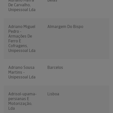
Adriano Mafra
Belas
De Carvalho,
Unipessoal Lda
Adriano Miguel
Almargem Do Bispo
Pedro -
Armações De
Ferro E
Cofragens,
Unipessoal Lda
Adriano Sousa
Barcelos
Martins -
Unipessoal Lda
Adrisol-upama-
Lisboa
persianas E
Motorização,
Lda