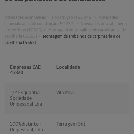
Atividades económicas
Construção (155.346)
Atividades
especializadas de construção (52.232)
Atividades de acabamento
em edifícios (17.200)
Montagem de trabalhos de carpintaria e de
caixilharia (5.563)
Montagem de trabalhos de carpintaria e de
caixilharia (5563)
Empresas CAE
Localidade
43320
1/2 Esquadria,
Vila Meã
Sociedade
Unipessoal Lda
100%distinto -
Terrugem Snt
Unipessoal, Lda