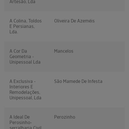
Artesão, Lda
A Colina, Toldos
Oliveira De Azeméis
E Persianas,
Lda.
A Cor Da
Mancelos
Geometria -
Unipessoal Lda
A Exclusiva -
São Mamede De Infesta
Interiores E
Remodelações,
Unipessoal, Lda
A Ideal De
Perozinho
Perosinho-
serralharia Civil