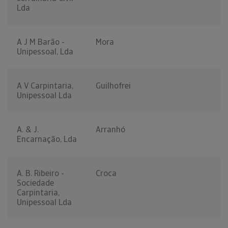
Lda
A J M Barão -
Mora
Unipessoal, Lda
A V Carpintaria,
Guilhofrei
Unipessoal Lda
A. & J.
Arranhó
Encarnação, Lda
A. B. Ribeiro -
Croca
Sociedade
Carpintaria,
Unipessoal Lda