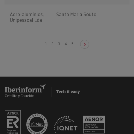
Adrp-alumínios,
Santa Maria Souto
Unipessoal Lda
1
2
3
4
5