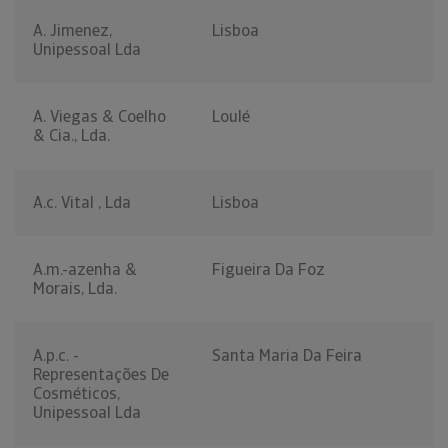
A. Jimenez,
Lisboa
Unipessoal Lda
A. Viegas & Coelho
Loulé
& Cia., Lda.
A.c. Vital , Lda
Lisboa
A.m.-azenha &
Figueira Da Foz
Morais, Lda.
A.p.c. -
Santa Maria Da Feira
Representações De
Cosméticos,
Unipessoal Lda