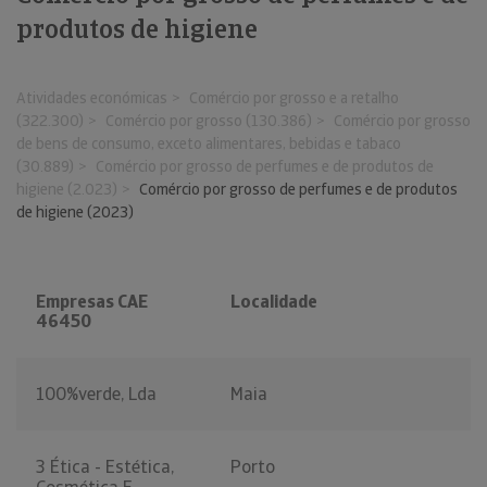
produtos de higiene
Atividades económicas
Comércio por grosso e a retalho
(322.300)
Comércio por grosso (130.386)
Comércio por grosso
de bens de consumo, exceto alimentares, bebidas e tabaco
(30.889)
Comércio por grosso de perfumes e de produtos de
higiene (2.023)
Comércio por grosso de perfumes e de produtos
de higiene (2023)
Empresas CAE
Localidade
46450
100%verde, Lda
Maia
3 Ética - Estética,
Porto