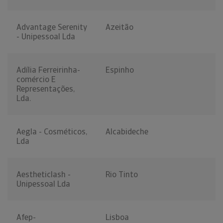
Advantage Serenity
Azeitão
- Unipessoal Lda
Adília Ferreirinha-
Espinho
comércio E
Representações,
Lda.
Aegla - Cosméticos,
Alcabideche
Lda
Aestheticlash -
Rio Tinto
Unipessoal Lda
Afep-
Lisboa