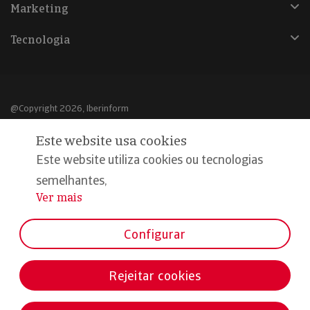
Marketing
Tecnologia
@Copyright 2026, Iberinform
Este website usa cookies
Aviso legal
Este website utiliza cookies ou tecnologias
Política de cookies
semelhantes,
Declaração de privacidade
Ver mais
...
Compromisso qualidade e segurança
Configurar
Rejeitar cookies