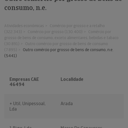
consumo, n.e.
Atividades económicas
Comércio por grosso e a retalho
(322.343)
Comércio por grosso (130.400)
Comércio por
grosso de bens de consumo, exceto alimentares, bebidas e tabaco
(30.891)
Outro comércio por grosso de bens de consumo
(7.895)
Outro comércio por grosso de bens de consumo, n.e.
(5441)
Empresas CAE
Localidade
46494
+ Util, Unipessoal,
Arada
Lda