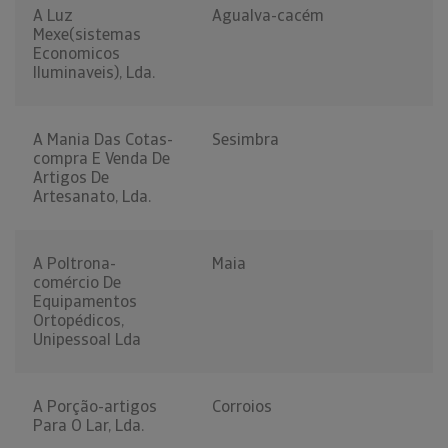
A Luz
Agualva-cacém
Mexe(sistemas
Economicos
Iluminaveis), Lda.
A Mania Das Cotas-
Sesimbra
compra E Venda De
Artigos De
Artesanato, Lda.
A Poltrona-
Maia
comércio De
Equipamentos
Ortopédicos,
Unipessoal Lda
A Porção-artigos
Corroios
Para O Lar, Lda.