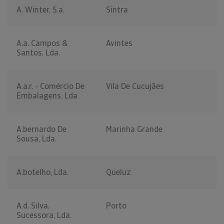
A. Winter, S.a.
Sintra
A.a. Campos &
Avintes
Santos, Lda.
A.a.r. - Comércio De
Vila De Cucujães
Embalagens, Lda
A.bernardo De
Marinha Grande
Sousa, Lda.
A.botelho, Lda.
Queluz
A.d. Silva,
Porto
Sucessora, Lda.