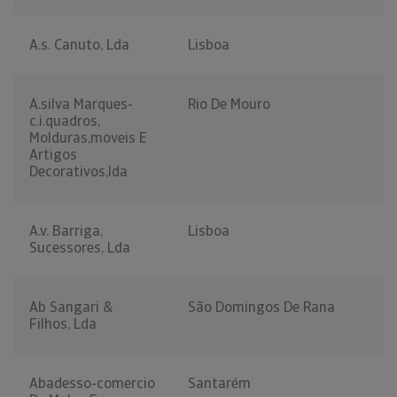
A.s. Canuto, Lda
Lisboa
A.silva Marques-
Rio De Mouro
c.i.quadros,
Molduras,moveis E
Artigos
Decorativos,lda
A.v. Barriga,
Lisboa
Sucessores, Lda
Ab Sangari &
São Domingos De Rana
Filhos, Lda
Abadesso-comercio
Santarém