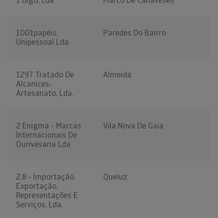
1 Bigo, Lda
Marco De Canaveses
1001papéis,
Paredes Do Bairro
Unipessoal Lda
1297 Tratado De
Almeida
Alcanices-
Artesanato, Lda.
2 Enigma - Marcas
Vila Nova De Gaia
Internacionais De
Ourivesaria Lda
2.8 - Importação,
Queluz
Exportação,
Representações E
Serviços, Lda.