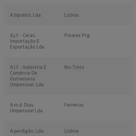
A.hipolito, Lda.
Lisboa
A.j.f. - Ceras,
Poiares Prg
Importação E
Exportação Lda
A.l.f. - Indústria E
Rio Tinto
Comércio De
Ourivesaria,
Unipessoal, Lda.
A.m.d. Dias,
Ferreiras
Unipessoal Lda
A.perdigão, Lda.
Lisboa