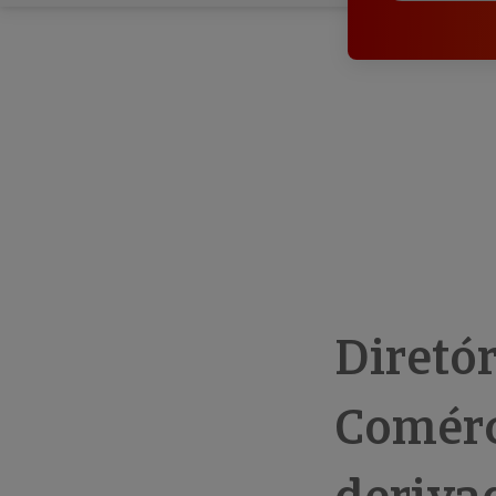
Diretó
Comérci