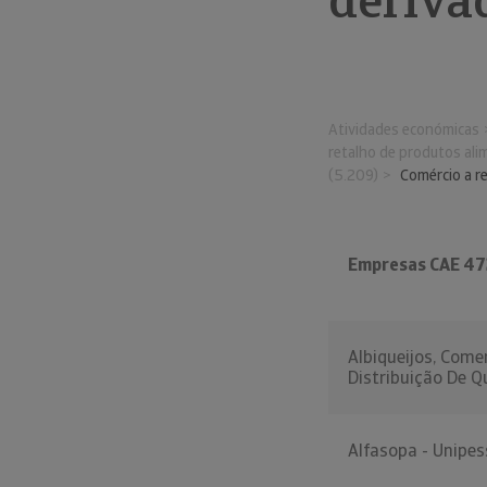
deriva
Atividades económicas
retalho de produtos ali
(5.209)
Comércio a re
Empresas CAE 4
Albiqueijos, Come
Distribuição De Qu
Alfasopa - Unipes