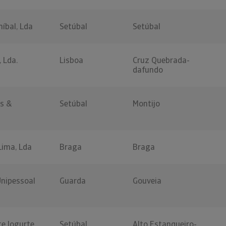
níbal, Lda
Setúbal
Setúbal
 Lda.
Lisboa
Cruz Quebrada-
dafundo
s &
Setúbal
Montijo
Lima, Lda
Braga
Braga
nipessoal
Guarda
Gouveia
ce Iogurte
Setúbal
Alto Estanqueiro-