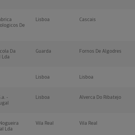
abrica
Lisboa
Cascais
ologicos De
cola Da
Guarda
Fornos De Algodres
l Lda
Lisboa
Lisboa
.a. -
Lisboa
Alverca Do Ribatejo
ugal
Nogueira
Vila Real
Vila Real
al Lda