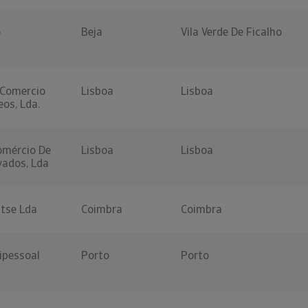
o
Beja
Vila Verde De Ficalho
 Comercio
Lisboa
Lisboa
os, Lda.
omércio De
Lisboa
Lisboa
vados, Lda
atse Lda
Coimbra
Coimbra
ipessoal
Porto
Porto