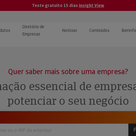
Teste gratuito 15 dias
Insight View
Diretório de
dutos
Notícias
Conteúdos
Iberinf
Empresas
uções de Integração de
ormação Internacional
teúdo para jornalistas
dos
Quer saber mais sobre uma empresa?
tactos
atórios e Monitorização de
carregáveis | Estudos e
ação essencial de empres
presas
ografias
potenciar o seu negócio
uperação de Créditos