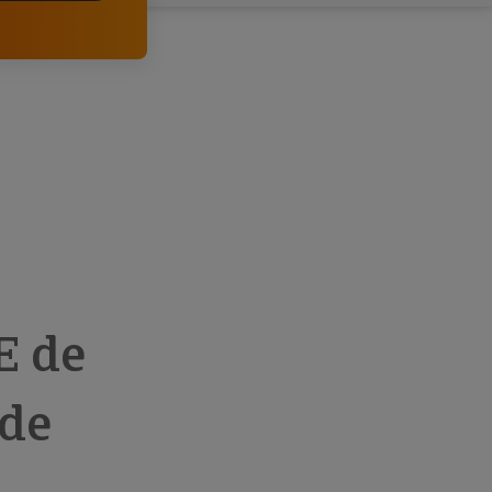
comerciais e analisar o risco de incumprimento dos
seus clientes.
E de
 de