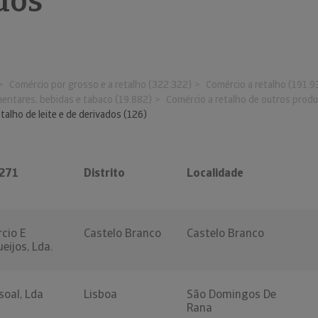
dos
Comércio por grosso e a retalho (322.322)
Comércio a retalho (191.9
mentares, bebidas e tabaco (19.882)
Comércio a retalho de outros prod
talho de leite e de derivados (126)
7271
Distrito
Localidade
rcio E
Castelo Branco
Castelo Branco
eijos, Lda.
soal, Lda
Lisboa
São Domingos De
Rana