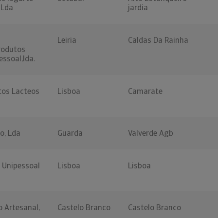
 Lda
jardia
Leiria
Caldas Da Rainha
rodutos
essoal,lda.
tos Lacteos
Lisboa
Camarate
o, Lda
Guarda
Valverde Agb
 Unipessoal
Lisboa
Lisboa
o Artesanal,
Castelo Branco
Castelo Branco