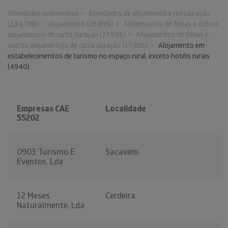
Atividades económicas
Atividades de alojamento e restauração
(134.798)
Alojamento (26.895)
Alojamentos de férias e outros
alojamentos de curta duração (17.896)
Alojamentos de férias e
outros alojamentos de curta duração (17.896)
Alojamento em
estabelecimentos de turismo no espaço rural, exceto hotéis rurais
(4940)
Empresas CAE
Localidade
55202
0903 Turismo E
Sacavém
Eventos, Lda
12 Meses
Cerdeira
Naturalmente, Lda