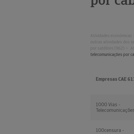
por ca
Atividades económicas
outras atividades dos s
por satélites (962)
A
telecomunicações por c
Empresas CAE 61
1000 Vias -
Telecomunicaçõe
100censura -