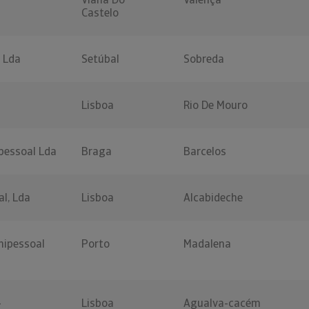
Castelo
 Lda
Setúbal
Sobreda
Lisboa
Rio De Mouro
ipessoal Lda
Braga
Barcelos
al, Lda
Lisboa
Alcabideche
nipessoal
Porto
Madalena
-
Lisboa
Agualva-cacém