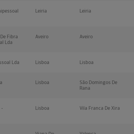
nipessoal
Leiria
Leiria
 De Fibra
Aveiro
Aveiro
al Lda
ssoal Lda
Lisboa
Lisboa
ta
Lisboa
São Domingos De
Rana
 -
Lisboa
Vila Franca De Xira
Viana Do
Valença