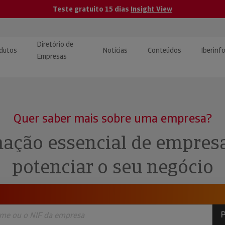
Teste gratuito 15 dias
Insight View
Diretório de
dutos
Notícias
Conteúdos
Iberinf
Empresas
uções de Integração de
ormação Internacional
teúdo para jornalistas
dos
Quer saber mais sobre uma empresa?
tactos
atórios e Monitorização de
carregáveis | Estudos e
ação essencial de empres
presas
ografias
potenciar o seu negócio
uperação de Créditos