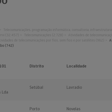
bo
Telecomunicações, programação informática, consultoria, infraestrutur
ervi (32.457)
Telecomunicações (2.728)
Atividades de telecomunicaçõ
tividades de telecomunicações por fios, sem fios e por satélites (962)
A
abo (742)
101
Distrito
Localidade
Setúbal
Lavradio
s Lda
Porto
Novelas