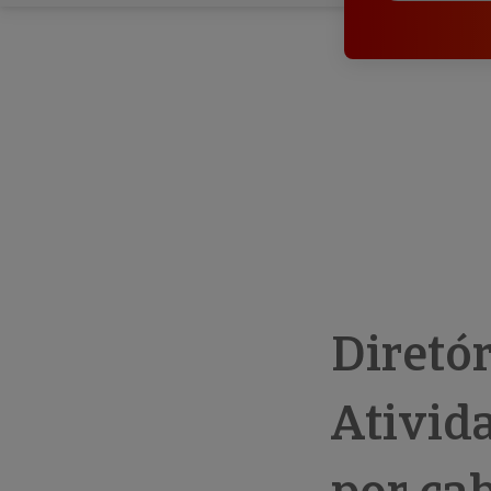
Diretó
Ativid