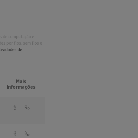
as de computação e
es por fios, sem fios e
tividades de
Mais
informações