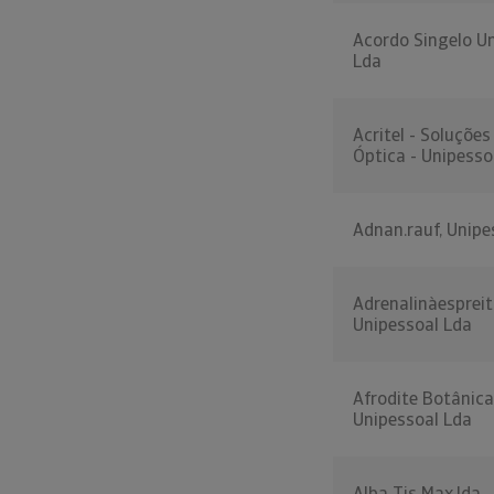
Acordo Singelo U
Lda
Acritel - Soluções
Óptica - Unipesso
Adnan.rauf, Unipe
Adrenalinàesprei
Unipessoal Lda
Afrodite Botânica
Unipessoal Lda
Alba Tis Max,lda