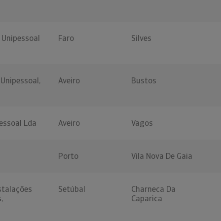
 Unipessoal
Faro
Silves
 Unipessoal,
Aveiro
Bustos
pessoal Lda
Aveiro
Vagos
Porto
Vila Nova De Gaia
nstalações
Setúbal
Charneca Da
,
Caparica