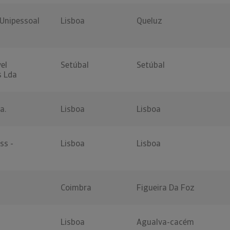
 Unipessoal
Lisboa
Queluz
el
Setúbal
Setúbal
s Lda
a.
Lisboa
Lisboa
ss -
Lisboa
Lisboa
Coimbra
Figueira Da Foz
Lisboa
Agualva-cacém