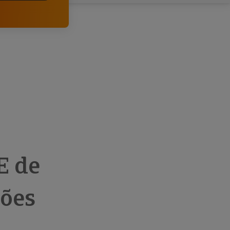
comerciais e analisar o risco de incumprimento dos
seus clientes.
E de
ções