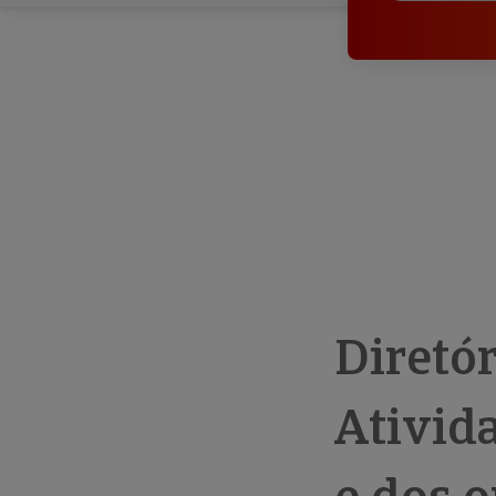
Diretó
Ativid