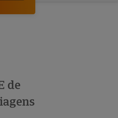
comerciais e analisar o risco de incumprimento dos
seus clientes.
E de
viagens