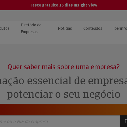
Teste gratuito 15 dias
Insight View
Diretório de
dutos
Notícias
Conteúdos
Iberinf
Empresas
uções de Integração de
ormação Internacional
teúdo para jornalistas
dos
Quer saber mais sobre uma empresa?
tactos
atórios e Monitorização de
carregáveis | Estudos e
ação essencial de empres
presas
ografias
potenciar o seu negócio
uperação de Créditos