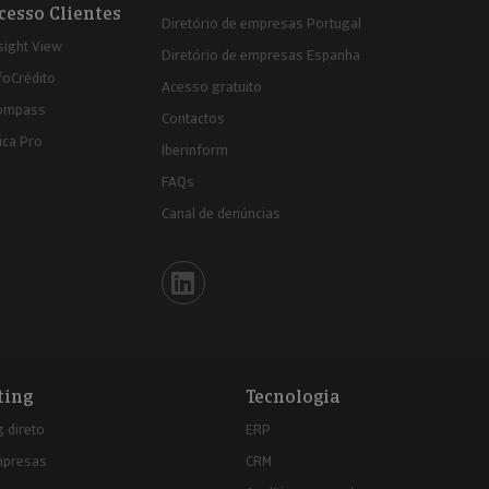
cesso Clientes
Diretório de empresas Portugal
sight View
Diretório de empresas Espanha
foCrédito
Acesso gratuito
ompass
Contactos
ica Pro
Iberinform
FAQs
Canal de denúncias
Iberinform en Linkedin
ting
Tecnologia
 direto
ERP
mpresas
CRM