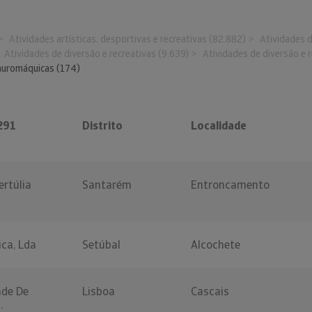
Atividades artísticas, desportivas e recreativas (82.882)
Atividades d
Atividades de diversão e recreativas (9.639)
Atividades de diversão e r
auromáquicas (174)
291
Distrito
Localidade
ertúlia
Santarém
Entroncamento
ca, Lda
Setúbal
Alcochete
ade De
Lisboa
Cascais
.