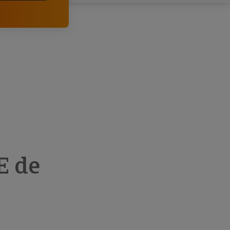
comerciais e analisar o risco de incumprimento dos
seus clientes.
E de