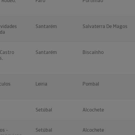
l Rodeo,
Faro
Portimão
ividades
Santarém
Salvaterra De Magos
Lda
 Castro
Santarém
Biscaínho
s,
culos
Leiria
Pombal
Setúbal
Alcochete
os -
Setúbal
Alcochete