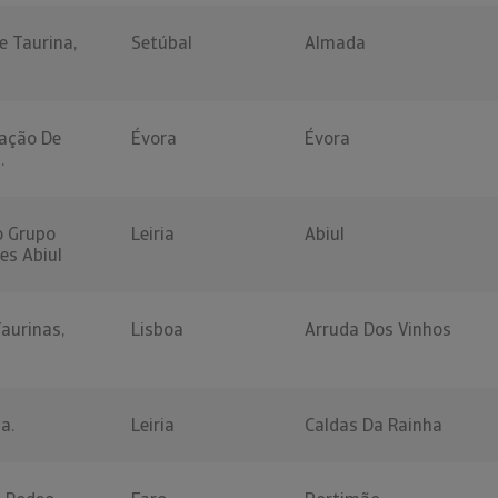
e Taurina,
Setúbal
Almada
zação De
Évora
Évora
.
o Grupo
Leiria
Abiul
s Abiul
Taurinas,
Lisboa
Arruda Dos Vinhos
a.
Leiria
Caldas Da Rainha