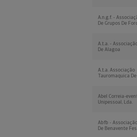
A.n.g.f. - Associa
De Grupos De For
A.t.a. - Associaçã
De Alagoa
A.t.a. Associação
Tauromaquica De 
Abel Correia-even
Unipessoal, Lda.
Abfb - Associaçã
De Benavente Fes