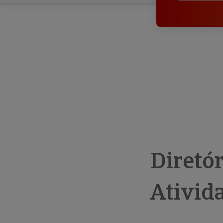
Diretó
Ativid