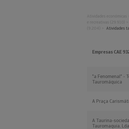
Atividades económicas
e recreativas (29.910)
(9.204)
Atividades t
Empresas CAE 93
"a Fenomenal" - T
Tauromáquica
A Praça Carismáti
A Taurina-socied
Tauromaquia, Lda