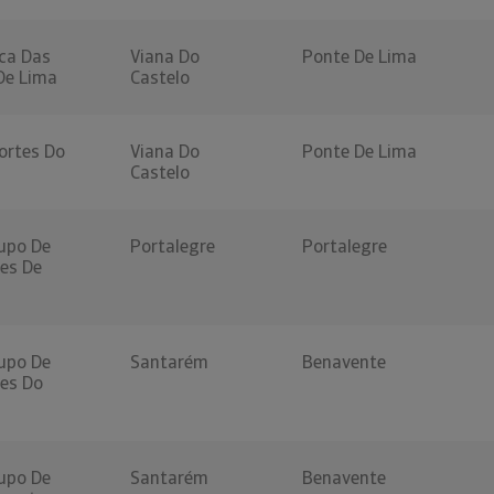
ca Das
Viana Do
Ponte De Lima
De Lima
Castelo
ortes Do
Viana Do
Ponte De Lima
Castelo
upo De
Portalegre
Portalegre
es De
upo De
Santarém
Benavente
es Do
upo De
Santarém
Benavente