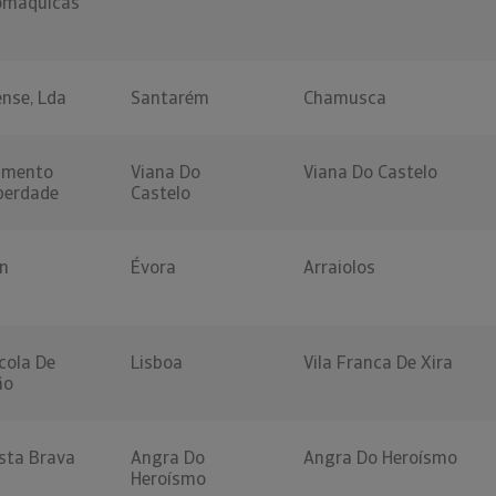
omaquicas
nse, Lda
Santarém
Chamusca
imento
Viana Do
Viana Do Castelo
iberdade
Castelo
on
Évora
Arraiolos
cola De
Lisboa
Vila Franca De Xira
ão
sta Brava
Angra Do
Angra Do Heroísmo
Heroísmo