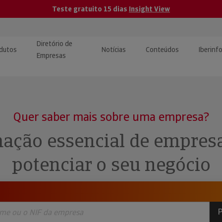
Teste gratuito 15 dias
Insight View
Diretório de
dutos
Notícias
Conteúdos
Iberinf
Empresas
uções de Integração de
ormação Internacional
teúdo para jornalistas
dos
Quer saber mais sobre uma empresa?
tactos
atórios e Monitorização de
carregáveis | Estudos e
ação essencial de empres
presas
ografias
potenciar o seu negócio
uperação de Créditos