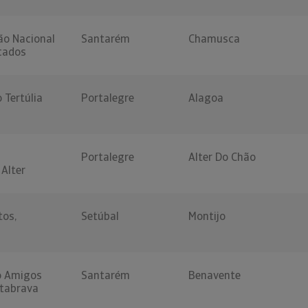
ção Nacional
Santarém
Chamusca
cados
o Tertúlia
Portalegre
Alagoa
Portalegre
Alter Do Chão
Alter
tos,
Setúbal
Montijo
o Amigos
Santarém
Benavente
tabrava