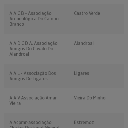
A A C B - Associação
Castro Verde
Arqueológica Do Campo
Branco
A A D C D A. Associação
Alandroal
Amigos Do Cavalo Do
Alandroal
A A L - Associação Dos
Ligares
Amigos De Ligares
A A V Associação Amar
Vieira Do Minho
Vieira
A Acpmr-associação
Estremoz
Cluster Portugal Mineral