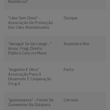
Resiliência"
"cães Sem Dono" -
Ourique
Associação De Protecção
Dos Cães Abandonados
"devagar Se Vai Longe ..."
Asseiceira Rmr
Assoc. Freg. Direito
Público Conc.rio Maior
"engenho E Obra"
Porto
Associação Para O
Desenvolv. E Cooperação
O.n.g.d.
"guineaspora" - Fórum De
Corroios
Guineenses Na Diáspora