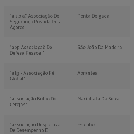
"a.s.p.a." Associação De
Ponta Delgada
Segurança Privada Dos
Açores
"abp Associaçaõ De
São João Da Madeira
Defesa Pessoal"
"afg - Associação Fé
Abrantes
Global"
"associação Brilho De
Macinhata Da Seixa
Cerejas"
"associação Desportiva
Espinho
De Desempenho E