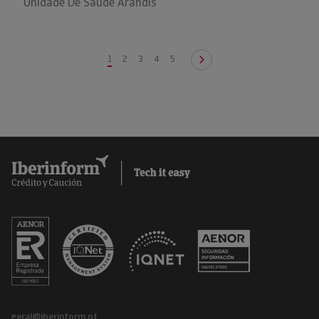
Unidade De Saúde Arandis
1
2
3
4
5
geral@iberinform.pt