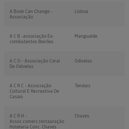
A Book Can Change -
Lisboa
Associação
A C B -associação Ex-
Mangualde
combatentes Beirões
A C O - Associação Coral
Odivelas
De Odivelas
A C R C - Associação
Tendais
Cultural E Recreativa De
Casais
A C R H -
Chaves
Assoc.comerc.restauração
Hotelaria Conc. Chaves