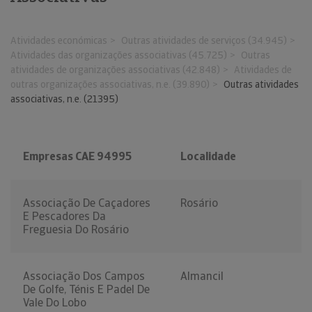
Atividades económicas
Outras atividades de serviços (34.945)
Atividades das organizações associativas (45.725)
Outras
atividades de organizações associativas (42.848)
Atividades de
outras organizações associativas, n.e. (39.890)
Outras atividades
associativas, n.e. (21395)
Empresas CAE 94995
Localidade
Associação De Caçadores
Rosário
E Pescadores Da
Freguesia Do Rosário
Associação Dos Campos
Almancil
De Golfe, Ténis E Padel De
Vale Do Lobo