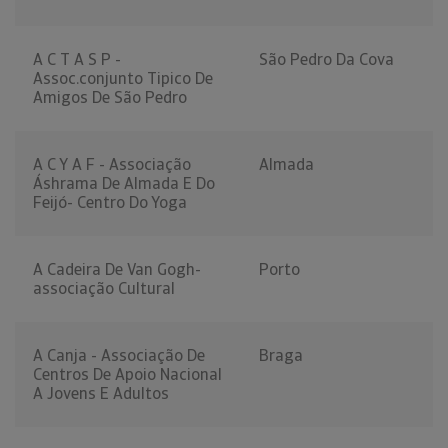
A C T A S P -
São Pedro Da Cova
Assoc.conjunto Tipico De
Amigos De São Pedro
A C Y A F - Associação
Almada
Áshrama De Almada E Do
Feijó- Centro Do Yoga
A Cadeira De Van Gogh-
Porto
associação Cultural
A Canja - Associação De
Braga
Centros De Apoio Nacional
A Jovens E Adultos