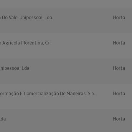
 Do Vale, Unipessoal, Lda.
Horta
 Agricola Florentina, Crl
Horta
Unipessoal Lda
Horta
formação E Comercialização De Madeiras, S.a.
Horta
Lda
Horta