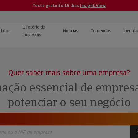
Teste gratuito 15 dias
Insight View
Diretório de
dutos
Notícias
Conteúdos
Iberinf
Empresas
uções de Integração de
ormação Internacional
teúdo para jornalistas
dos
Quer saber mais sobre uma empresa?
tactos
atórios e Monitorização de
carregáveis | Estudos e
ação essencial de empres
presas
ografias
potenciar o seu negócio
uperação de Créditos