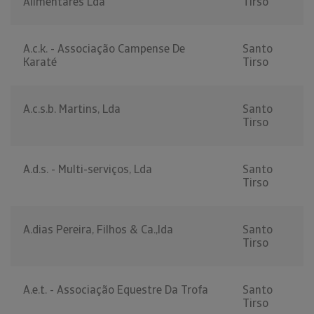
Alimentares Lda
Tirso
A.c.k. - Associação Campense De
Santo
Karaté
Tirso
A.c.s.b. Martins, Lda
Santo
Tirso
A.d.s. - Multi-serviços, Lda
Santo
Tirso
A.dias Pereira, Filhos & Ca.,lda
Santo
Tirso
A.e.t. - Associação Equestre Da Trofa
Santo
Tirso