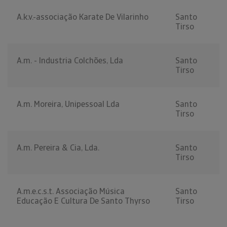
A.k.v.-associação Karate De Vilarinho
Santo
Tirso
A.m. - Industria Colchões, Lda
Santo
Tirso
A.m. Moreira, Unipessoal Lda
Santo
Tirso
A.m. Pereira & Cia, Lda.
Santo
Tirso
A.m.e.c.s.t. Associação Música
Santo
Educação E Cultura De Santo Thyrso
Tirso