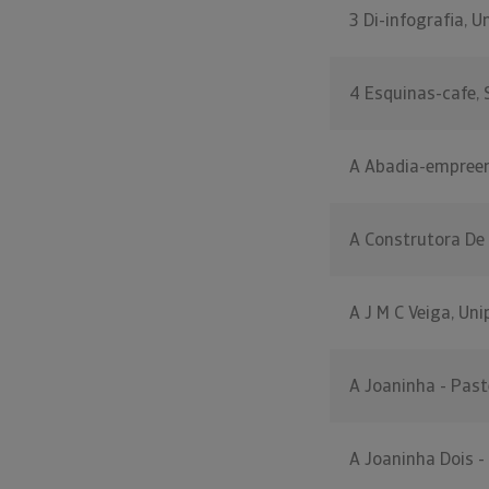
3 Di-infografia, U
4 Esquinas-cafe, 
A Abadia-empreen
A Construtora De C
A J M C Veiga, Uni
A Joaninha - Past
A Joaninha Dois -