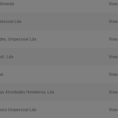
 Almeida
Vise
ipessoal Lda
Vise
des, Unipessoal Lda
Vise
d , Lda
Vise
ei
Vise
s Atividades Hoteleiras, Lda
Vise
ioso Unipessoal Lda
Vise