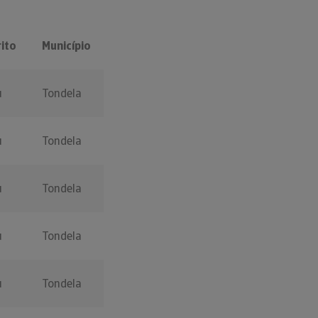
rito
Município
u
Tondela
u
Tondela
u
Tondela
u
Tondela
u
Tondela