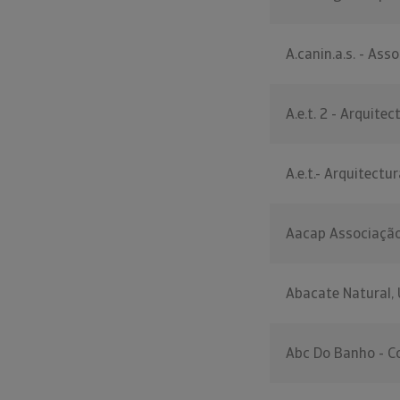
A.canin.a.s. - Ass
A.e.t. 2 - Arquite
A.e.t.- Arquitectu
Aacap Associação
Abacate Natural, 
Abc Do Banho - C