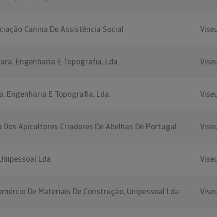
ociação Canina De Assistência Social
Vise
ctura, Engenharia E Topografia, Lda
Vise
ra, Engenharia E Topografia, Lda.
Vise
 Dos Apicultores Criadores De Abelhas De Portugal
Vise
Unipessoal Lda
Vise
omércio De Materiais De Construção, Unipessoal Lda
Vise