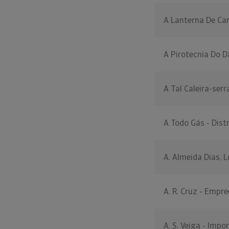
A Lanterna De Cam
A Pirotecnia Do D
A Tal Caleira-serra
A Todo Gás - Dist
A. Almeida Dias, L
A. R. Cruz - Empre
A. S. Veiga - Impo