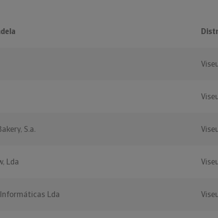
dela
Dist
Vise
Vise
akery, S.a.
Vise
w, Lda
Vise
 Informáticas Lda
Vise