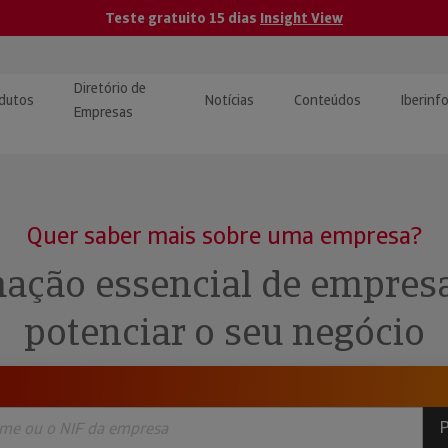
Teste gratuito 15 dias
Insight View
Diretório de
dutos
Notícias
Conteúdos
Iberinf
Empresas
uções de Integração de
ormação Internacional
teúdo para jornalistas
dos
Quer saber mais sobre uma empresa?
tactos
atórios e Monitorização de
carregáveis | Estudos e
ação essencial de empres
presas
ografias
potenciar o seu negócio
uperação de Créditos