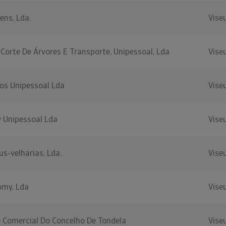
ens, Lda.
Vise
 Corte De Árvores E Transporte, Unipessoal, Lda
Vise
os Unipessoal Lda
Vise
y Unipessoal Lda
Vise
s-velharias, Lda.
Vise
omy, Lda
Vise
o Comercial Do Concelho De Tondela
Vise