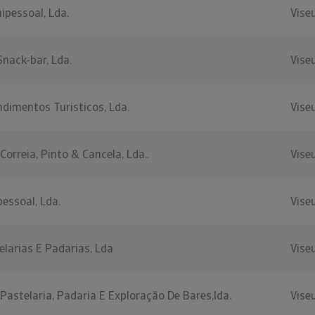
nipessoal, Lda.
Vise
Snack-bar, Lda.
Vise
dimentos Turisticos, Lda.
Vise
orreia, Pinto & Cancela, Lda..
Vise
pessoal, Lda.
Vise
elarias E Padarias, Lda
Vise
 Pastelaria, Padaria E Exploração De Bares,lda.
Vise