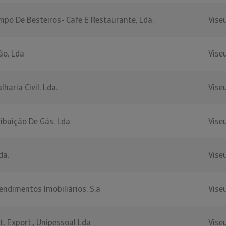
po De Besteiros- Cafe E Restaurante, Lda.
Vise
ão, Lda
Vise
lharia Civil, Lda.
Vise
ribuição De Gás, Lda
Vise
da.
Vise
endimentos Imobiliários, S.a
Vise
rt. Export., Unipessoal Lda
Vise