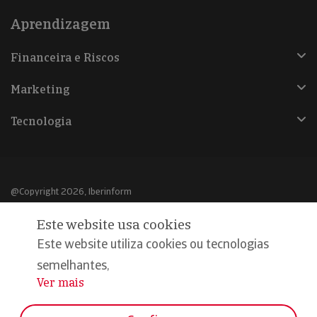
Aprendizagem
Financeira e Riscos
Marketing
Tecnologia
@Copyright 2026, Iberinform
Este website usa cookies
Aviso legal
Este website utiliza cookies ou tecnologias
Política de cookies
semelhantes,
Declaração de privacidade
Ver mais
...
Compromisso qualidade e segurança