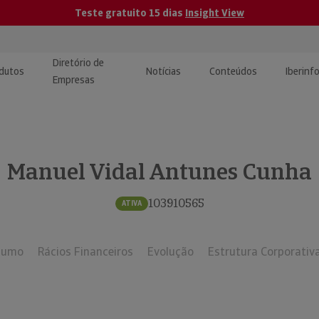
Teste gratuito 15 dias
Insight View
Diretório de
dutos
Notícias
Conteúdos
Iberinf
Empresas
uções de Integração de
ormação Internacional
teúdo para jornalistas
dos
Manuel Vidal Antunes Cunha
tactos
atórios e Monitorização de
carregáveis | Estudos e
presas
ografias
103910565
ATIVA
uperação de Créditos
sumo
Rácios Financeiros
Evolução
Estrutura Corporativ