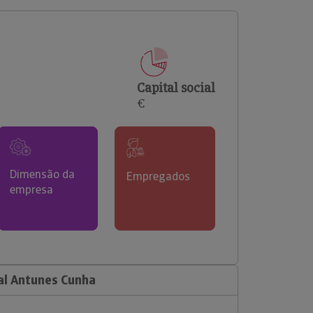
comerciais e analisar o risco de incumprimento dos
seus clientes.
Capital social
€
Dimensão da
Empregados
empresa
al Antunes Cunha