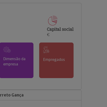
comerciais e analisar o risco de incumprimento dos
seus clientes.
Capital social
€
Dimensão da
Empregados
empresa
arreto Gança