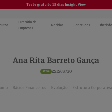
Teste gratuito 15 dias
Insight View
Diretório de
dutos
Notícias
Conteúdos
Iberinf
Empresas
uções de Integração de
ormação Internacional
teúdo para jornalistas
dos
Ana Rita Barreto Gança
tactos
atórios e Monitorização de
carregáveis | Estudos e
presas
ografias
251566730
ATIVA
uperação de Créditos
sumo
Rácios Financeiros
Evolução
Estrutura Corporativ