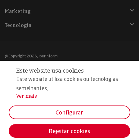
Marketing
Tecnologia
@Copyright 2026, Iberinform
Este website usa cookies
Aviso legal
Este website utiliza cookies ou tecnologias
Política de cookies
semelhantes,
Declaração de privacidade
Ver mais
...
Compromisso qualidade e segurança
Configurar
Rejeitar cookies