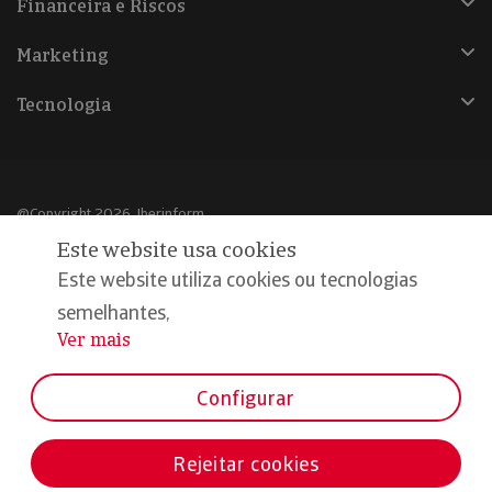
Financeira e Riscos
Marketing
Tecnologia
@Copyright 2026, Iberinform
Este website usa cookies
Aviso legal
Este website utiliza cookies ou tecnologias
Política de cookies
semelhantes,
Ver mais
...
Declaração de privacidade
Compromisso qualidade e segurança
Configurar
Rejeitar cookies