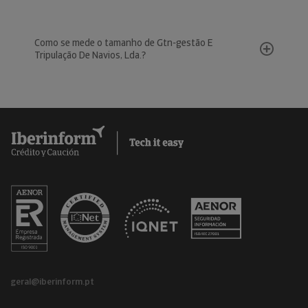
Como se mede o tamanho de Gtn-gestão E
Tripulação De Navios, Lda.?
geral@iberinform.pt