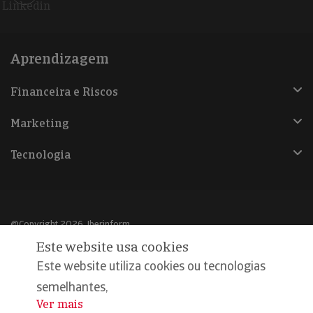
Linkedin
Aprendizagem
Financeira e Riscos
Marketing
Tecnologia
@Copyright 2026, Iberinform
Este website usa cookies
Aviso legal
Este website utiliza cookies ou tecnologias
Política de cookies
semelhantes,
Ver mais
...
Declaração de privacidade