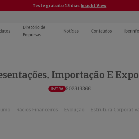
Teste gratuito 15 dias
Insight View
Diretório de
dutos
Notícias
Conteúdos
Iberinf
Empresas
uções de Integração de
ormação Internacional
teúdo para jornalistas
dos
esentações, Importação E Expo
tactos
atórios e Monitorização de
carregáveis | Estudos e
presas
ografias
502313366
INATIVA
uperação de Créditos
sumo
Rácios Financeiros
Evolução
Estrutura Corporativ