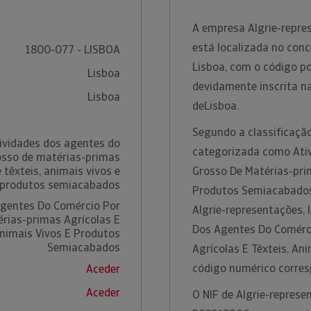
A empresa Algrie-repre
está localizada no conc
1800-077 - LISBOA
Lisboa, com o código p
Lisboa
devidamente inscrita n
Lisboa
deLisboa.
Segundo a classificação
ividades dos agentes do
categorizada como Ati
osso de matérias-primas
 têxteis, animais vivos e
Grosso De Matérias-prim
produtos semiacabados
Produtos Semiacabados.
Agentes Do Comércio Por
Algrie-representações, 
rias-primas Agrícolas E
Dos Agentes Do Comérc
Animais Vivos E Produtos
Semiacabados
Agrícolas E Têxteis, An
código numérico corre
Aceder
Aceder
O NIF de Algrie-represe