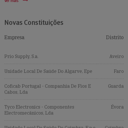
Ver mais
Novas Constituições
Empresa
Distrito
Prio Supply, S.a.
Aveiro
Unidade Local De Saúde Do Algarve, Epe
Faro
Coficab Portugal - Companhia De Fios E
Guarda
Cabos, Lda
Tyco Electronics - Componentes
Évora
Electromecânicos, Lda
Unidade Local De Saúde De Coimbra, E.p.e.
Coimbra