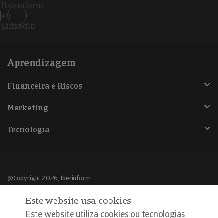
Iberinform
en
Linkedin
Aprendizagem
Financeira e Riscos
Marketing
Tecnologia
@Copyright 2026, Iberinform
Este website usa cookies
Aviso legal
Este website utiliza cookies ou tecnologias
Política de cookies