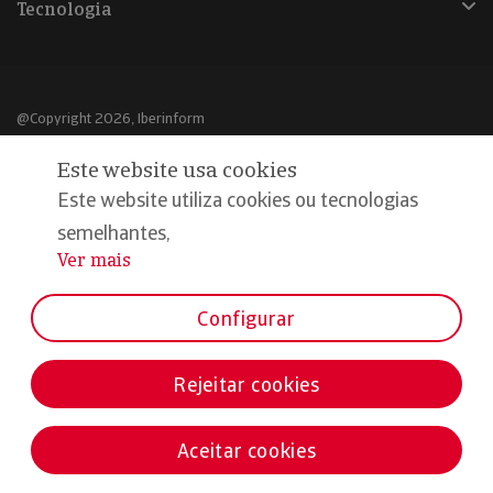
Tecnologia
@Copyright 2026, Iberinform
Este website usa cookies
Aviso legal
Este website utiliza cookies ou tecnologias
Política de cookies
semelhantes,
Declaração de privacidade
Ver mais
...
Compromisso qualidade e segurança
Configurar
Rejeitar cookies
Aceitar cookies