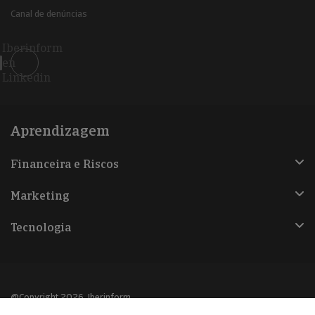
Canal de denúncias
Iberinform
en
Linkedin
Aprendizagem
Financeira e Riscos
Marketing
Tecnologia
@Copyright 2026, Iberinform