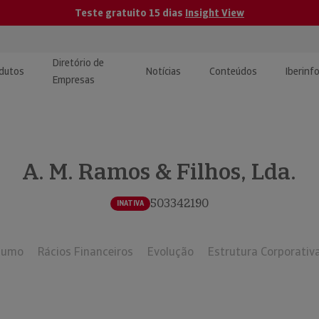
Teste gratuito 15 dias
Insight View
Diretório de
dutos
Notícias
Conteúdos
Iberinf
Empresas
uções de Integração de
ormação Internacional
teúdo para jornalistas
dos
A. M. Ramos & Filhos, Lda.
tactos
atórios e Monitorização de
carregáveis | Estudos e
presas
ografias
503342190
INATIVA
uperação de Créditos
sumo
Rácios Financeiros
Evolução
Estrutura Corporativ