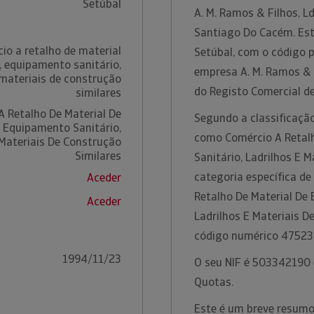
Setúbal
A. M. Ramos & Filhos, L
Santiago Do Cacém. Esta
io a retalho de material
Setúbal, com o código p
, equipamento sanitário,
empresa A. M. Ramos & F
 materiais de construção
do Registo Comercial d
similares
A Retalho De Material De
Segundo a classificação
, Equipamento Sanitário,
como Comércio A Retalh
 Materiais De Construção
Similares
Sanitário, Ladrilhos E M
categoria específica de
Aceder
Retalho De Material De 
Aceder
Ladrilhos E Materiais D
código numérico 47523
1994/11/23
O seu NIF é 503342190 e
Quotas.
Este é um breve resumo