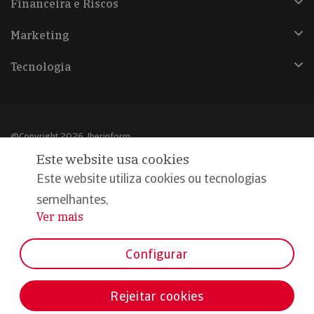
Financeira e Riscos
Marketing
Tecnologia
@Copyright 2026, Iberinform
Este website usa cookies
Aviso legal
Este website utiliza cookies ou tecnologias
Política de cookies
semelhantes,
Ver mais
...
Declaração de privacidade
Compromisso qualidade e segurança
Configurar
Rejeitar cookies