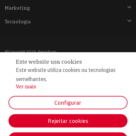
Marketing
Tecnologia
@Copyright 2026, Iberinform
Este website usa cookies
Aviso legal
Este website utiliza cookies ou tecnologias
Política de cookies
semelhantes,
Ver mais
...
Declaração de privacidade
Compromisso qualidade e segurança
Configurar
Rejeitar cookies