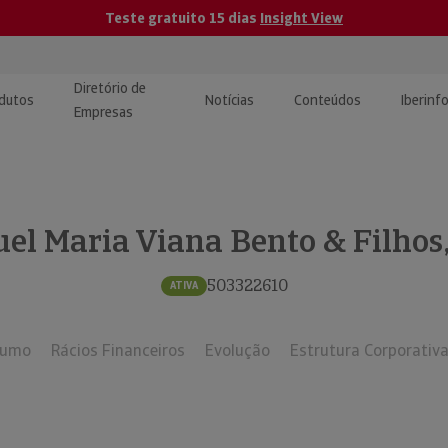
Teste gratuito 15 dias
Insight View
Diretório de
dutos
Notícias
Conteúdos
Iberinf
Empresas
uções de Integração de
ormação Internacional
teúdo para jornalistas
dos
el Maria Viana Bento & Filhos,
tactos
atórios e Monitorização de
carregáveis | Estudos e
presas
ografias
503322610
ATIVA
uperação de Créditos
sumo
Rácios Financeiros
Evolução
Estrutura Corporativ