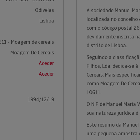
Odivelas
A sociedade Manuel Mari
localizada no concelho d
Lisboa
com o código postal 26
devidamente inscrita n
611 - Moagem de cereais
distrito de Lisboa.
Moagem De Cereais
Seguindo a classificaç
Aceder
Filhos, Lda. dedica-se 
Aceder
Cereais. Mais especific
como Moagem De Cereai
10611.
1994/12/19
O NIF de Manuel Maria V
sua natureza jurídica é
Este resumo da Manuel 
uma pequena amostra da