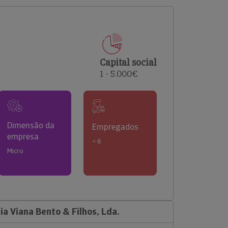
comerciais e analisar o risco de incumprimento dos
seus clientes.
Capital social
1 - 5.000€
Dimensão da
Empregados
empresa
< 6
Micro
a Viana Bento & Filhos, Lda.